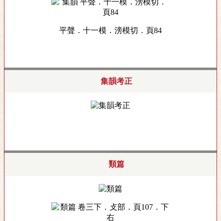
平聲．十一模．滂模切．頁84
集韻考正
類篇