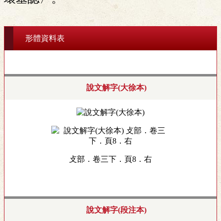
形體資料表
說文解字(大徐本)
攴部．卷三下．頁8．右
說文解字(段注本)