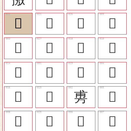
󲟅
󲟄
󲟉
󲞻
󲞶
󲟊
󲟁
󲞼
󲞾
𢾭
󲟂
𢾾
󲟀
󲞿
旉
󲞷
󲞺
󲟈
󲞸
󲞹