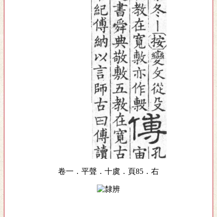
卷一．平聲．十虞．頁85．右