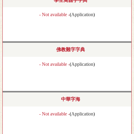
學生簡體字字典
- Not available -
(
Application
)
佛教難字字典
- Not available -
(
Application
)
中華字海
- Not available -
(
Application
)