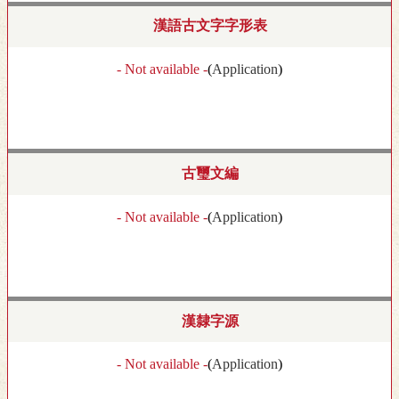
漢語古文字字形表
- Not available -
(
Application
)
古璽文編
- Not available -
(
Application
)
漢隸字源
- Not available -
(
Application
)