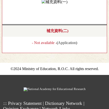
補充資料(二)
- Not available -
(
Application
)
©2024 Ministry of Education, R.O.C. All rights reserved.
:::
Privacy Statement
|
Dictionary Network
|
Opinion Exchange
|
Network Links