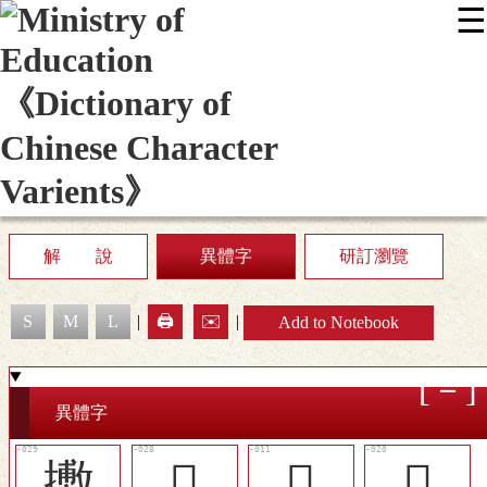
☰
:::
News
Editing Instructions
Appendix
User Guide
Display Mode
Sitemap
中
解 說
異體字
研訂瀏覽
S
M
L
|
🖨️
✉️
|
Add to Notebook
異體字
㩤
󲟋
󲞽
󲟃