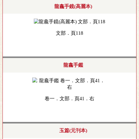
龍龕手鏡(高麗本)
文部．頁118
龍龕手鑑
卷一．文部．頁41．右
玉篇(元刊本)