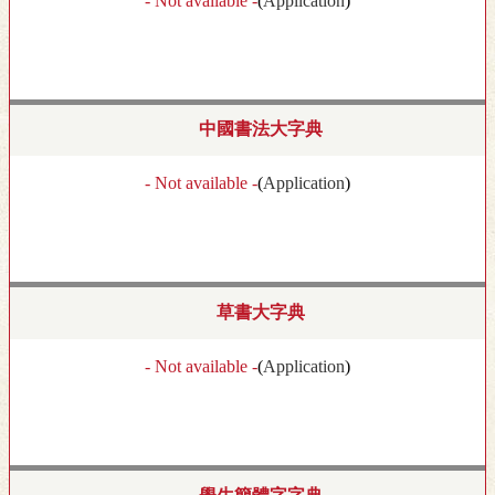
- Not available -
(
Application
)
中國書法大字典
- Not available -
(
Application
)
草書大字典
- Not available -
(
Application
)