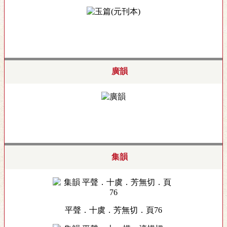
廣韻
集韻
平聲．十虞．芳無切．頁76