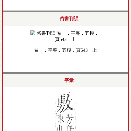
俗書刊誤
卷一．平聲．五模．頁543．上
字彙