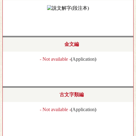
金文編
- Not available -
(
Application
)
古文字類編
- Not available -
(
Application
)