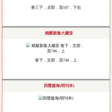
卷三下．攴部．頁107．下右
精嚴新集大藏音
卷下．文部．頁746．上
四聲篇海(明刊本)