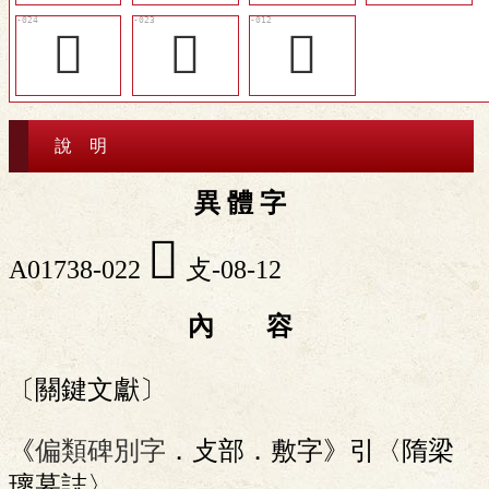
󲟇
󲟆
𨊴
說 明
異 體 字
󲟅
A01738-022
攴-08-12
內 容
〔關鍵文獻〕
《
偏類碑別字
．攴部．敷字》引〈隋梁
瓌墓誌〉。