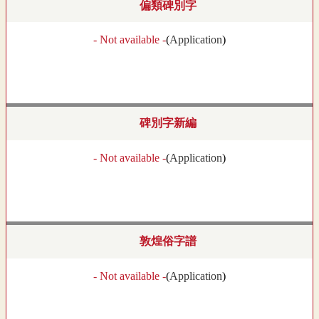
偏類碑別字
- Not available -
(
Application
)
碑別字新編
- Not available -
(
Application
)
敦煌俗字譜
- Not available -
(
Application
)