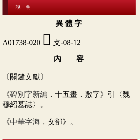
說 明
異 體 字
󲟃
A01738-020
攴-08-12
內 容
〔關鍵文獻〕
《
碑別字新編
．十五畫．敷字》引〈魏
穆紹墓誌〉。
《
中華字海
．攵部》。