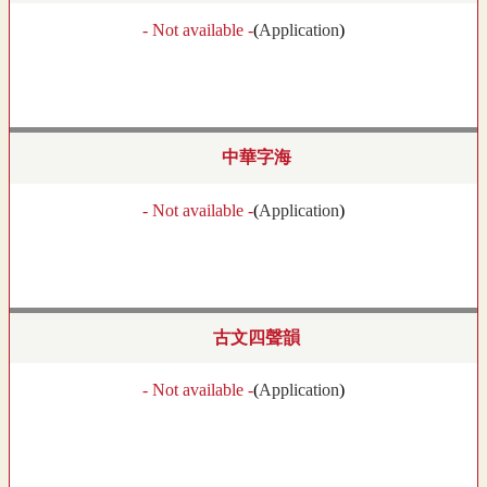
- Not available -
(
Application
)
中華字海
- Not available -
(
Application
)
古文四聲韻
- Not available -
(
Application
)