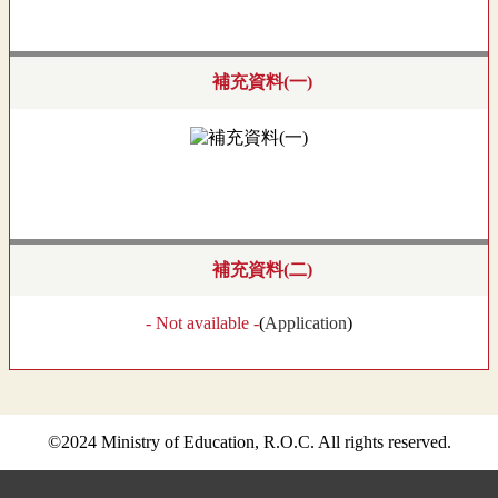
補充資料(一)
補充資料(二)
- Not available -
(
Application
)
©2024 Ministry of Education, R.O.C. All rights reserved.