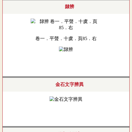
隸辨
卷一．平聲．十虞．頁85．右
金石文字辨異