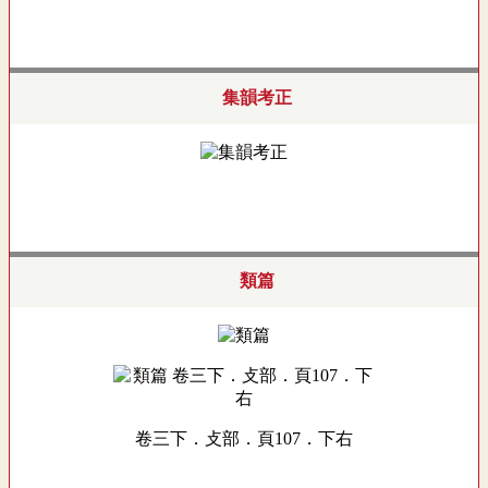
集韻考正
類篇
卷三下．攴部．頁107．下右