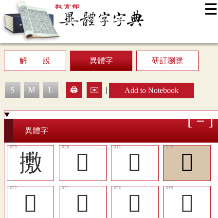
☰
:::
News
Editing Instructions
Appendix
User Guide
Display Mode
Sitemap
中
解 說
異體字
研訂瀏覽
S
M
L
|
🖨️
✉️
|
Add to Notebook
異體字
㩤
󲟋
󲞽
󲟃
󲟅
󲟄
󲟉
󲞻