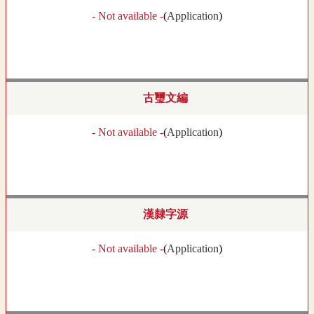
- Not available -
(
Application
)
古璽文編
- Not available -
(
Application
)
漢隸字源
- Not available -
(
Application
)