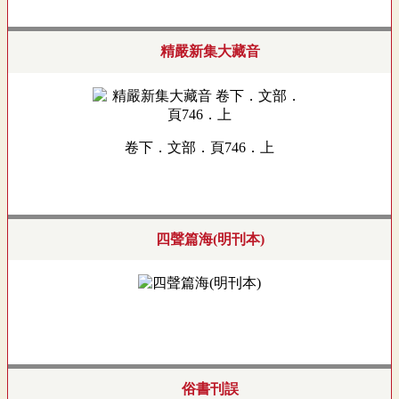
精嚴新集大藏音
卷下．文部．頁746．上
四聲篇海(明刊本)
俗書刊誤