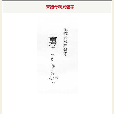
宋體母稿異體字