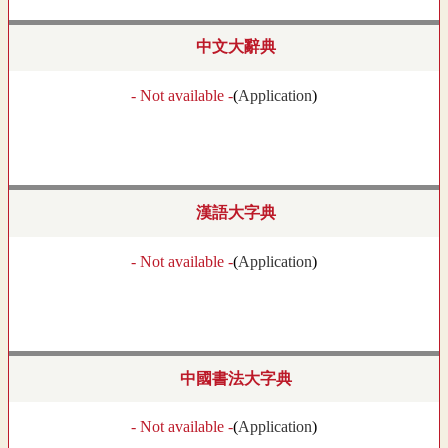
中文大辭典
- Not available -
(
Application
)
漢語大字典
- Not available -
(
Application
)
中國書法大字典
- Not available -
(
Application
)