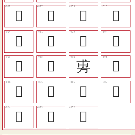
󲞶
󲟊
󲟁
󲞼
󲞾
𢾭
󲟂
𢾾
󲟀
󲞿
旉
󲞷
󲞺
󲟈
󲞸
󲞹
󲟇
󲟆
𨊴