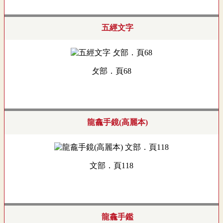
五經文字
攵部．頁68
龍龕手鏡(高麗本)
文部．頁118
龍龕手鑑