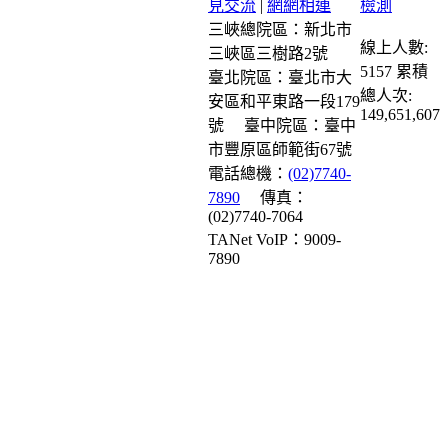
見交流
|
網網相連
三峽總院區：新北市
線上人數:
三峽區三樹路2號
5157
累積
臺北院區：臺北市大
總人次:
安區和平東路一段179
149,651,607
號
臺中院區：臺中
市豐原區師範街67號
電話總機：
(02)7740-
7890
傳真：
(02)7740-7064
TANet VoIP：9009-
7890