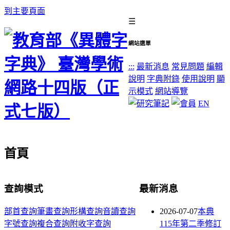
到主要頁面
☰
網站選單
:::
最新消息
常見問題
編輯
說明
字典附錄
使用說明
顯
示模式
網站導覽
EN
首頁
查詢模式
最新消息
部首查詢
筆畫查詢
形構查詢
音讀查詢
2026-07-07
本典
字號查詢
複合查詢
附收字查詢
115年第二季修訂