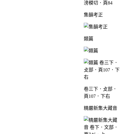
滂模切．頁84
集韻考正
類篇
卷三下．攴部．
頁107．下右
精嚴新集大藏音