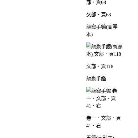
攵部．頁68
龍龕手鏡(高麗
本)
文部．頁118
龍龕手鑑
卷一．文部．頁
41．右
玉篇(元刊本)