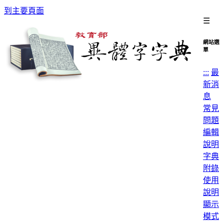
到主要頁面
☰
網站選
單
:::
最
新消
息
常見
問題
編輯
說明
字典
附錄
使用
說明
顯示
模式