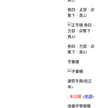
卷四．攴部．卯
集下．頁22
卷四．方部．卯
集下．頁43
字彙補
康熙字典(校正
本)
- 未公開 -
(
申請
)
增廣字學舉隅