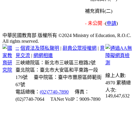
補充資料(二)
- 未公開 -
(
申請
)
中華民國教育部 版權所有 ©2024 Ministry of Education, R.O.C.
All rights reserved.
:::
個資法及隱私聲明
|
辭典公眾授權網
|
意
見交流
|
網網相連
三峽總院區：新北市三峽區三樹路2號
臺北院區：臺北市大安區和平東路一段
線上人數:
179號
臺中院區：臺中市豐原區師範街
4970
累積總
67號
人次:
電話總機：
(02)7740-7890
傳真：
149,647,632
(02)7740-7064
TANet VoIP：9009-7890