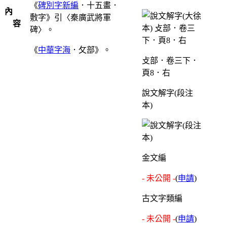
《
碑別字新編
．十五畫．
內
敷字》引〈秦廣武將軍
容
碑〉。
《
中華字海
．攵部》。
攴部．卷三下．
頁8．右
說文解字(段注
本)
金文編
- 未公開 -
(
申請
)
古文字類編
- 未公開 -
(
申請
)