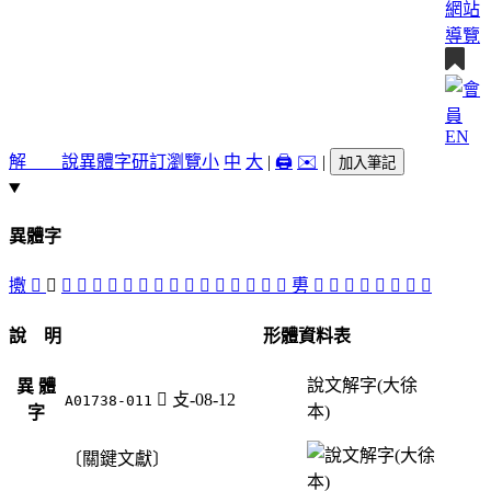
網站
導覽
EN
解 說
異體字
研訂瀏覽
小
中
大
|
🖨️
✉️
|
加入筆記
異體字
㩤
󲟋
󲞽
󲟃
󲟅
󲟄
󲟉
󲞻
󲞶
󲟊
󲟁
󲞼
󲞾
𢾭
󲟂
𢾾
󲟀
󲞿
旉
󲞷
󲞺
󲟈
󲞸
󲞹
󲟇
󲟆
𨊴
說 明
形體資料表
說文解字(大徐
異 體
󲞽
攴-08-12
A01738-011
本)
字
〔關鍵文獻〕