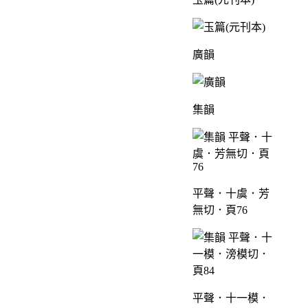
廣韻
集韻
平聲．十虞．芳
無切．頁76
平聲．十一模．