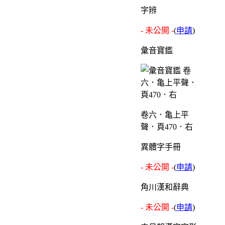
字辨
- 未公開 -
(
申請
)
彙音寶鑑
卷六．亀上平
聲．頁470．右
異體字手冊
- 未公開 -
(
申請
)
角川漢和辭典
- 未公開 -
(
申請
)