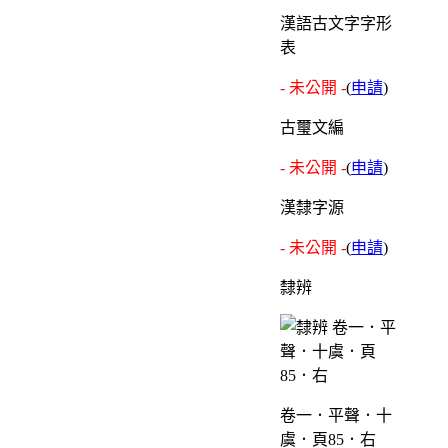
漢語古文字字形
表
- 未公開 -
(
申請
)
古璽文編
- 未公開 -
(
申請
)
漢隸字源
- 未公開 -
(
申請
)
隸辨
卷一．平聲．十
虞．頁85．右