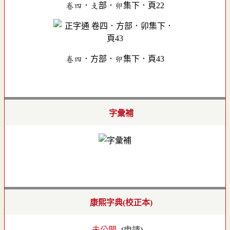
卷四．攴部．卯集下．頁22
卷四．方部．卯集下．頁43
字彙補
康熙字典(校正本)
- 未公開 -
(
申請
)