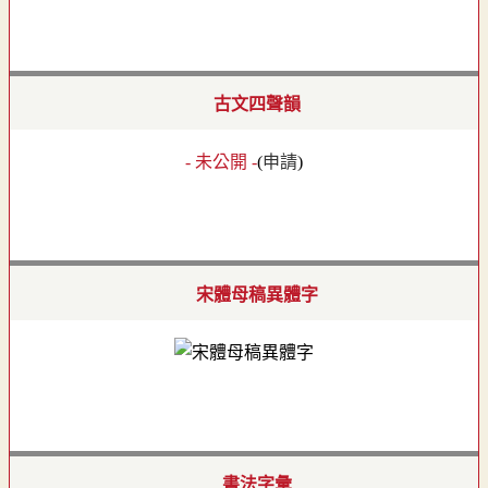
古文四聲韻
- 未公開 -
(
申請
)
宋體母稿異體字
書法字彙