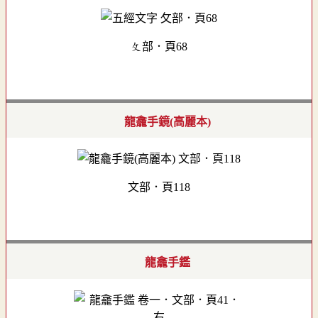
攵部．頁68
龍龕手鏡(高麗本)
文部．頁118
龍龕手鑑