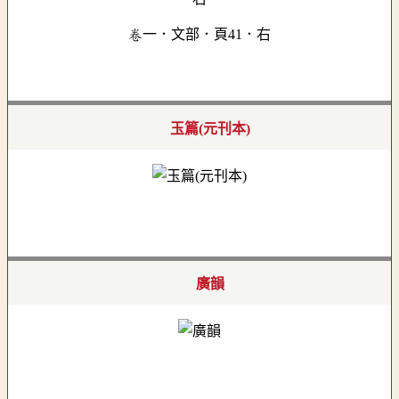
卷一．文部．頁41．右
玉篇(元刊本)
廣韻