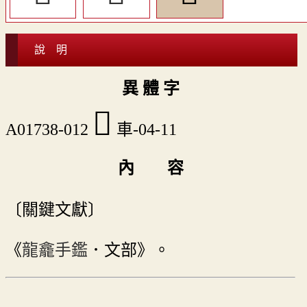
說 明
異 體 字
𨊴
A01738-012
車-04-11
內 容
〔關鍵文獻〕
《
龍龕手鑑
．文部》。