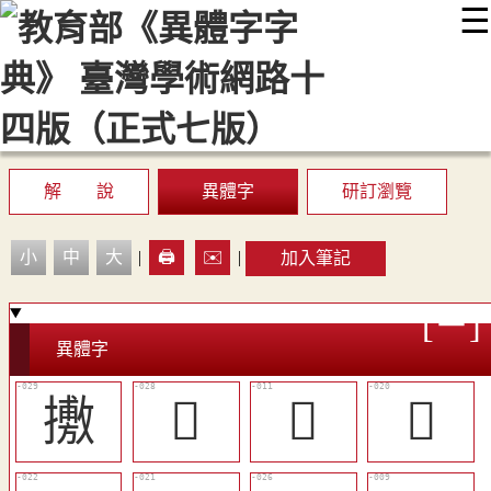
☰
:::
最新消息
常見問題
編輯說明
字典附錄
使用說明
顯示模式
網站導覽
EN
解 說
異體字
研訂瀏覽
小
中
大
|
🖨️
✉️
|
加入筆記
異體字
㩤
󲟋
󲞽
󲟃