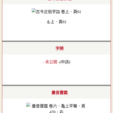
卷上．頁61
字辨
- 未公開 -
(
申請
)
彙音寶鑑