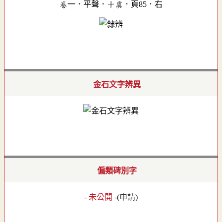
卷一．平聲．十虞．頁85．右
金石文字辨異
偏類碑別字
- 未公開 -
(
申請
)