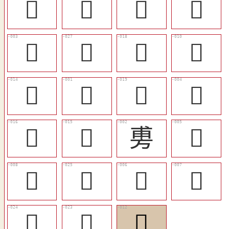
󲟅
󲟄
󲟉
󲞻
󲞶
󲟊
󲟁
󲞼
󲞾
𢾭
󲟂
𢾾
󲟀
󲞿
旉
󲞷
󲞺
󲟈
󲞸
󲞹
󲟇
󲟆
𨊴