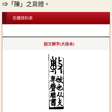
⇒「陳」之
異體
。
形體資料表
說文解字(大徐本)