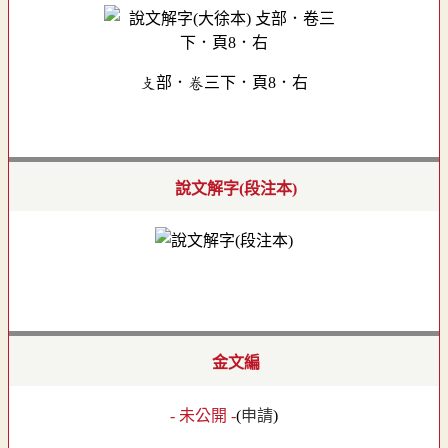
攴部．卷三下．頁8．右
說文解字(段注本)
金文編
- 未公開 -
(
申請
)