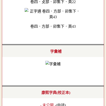
卷四．攴部．卯集下．頁22
卷四．方部．卯集下．頁43
字彙補
康熙字典(校正本)
- 未公開 -
(
申請
)