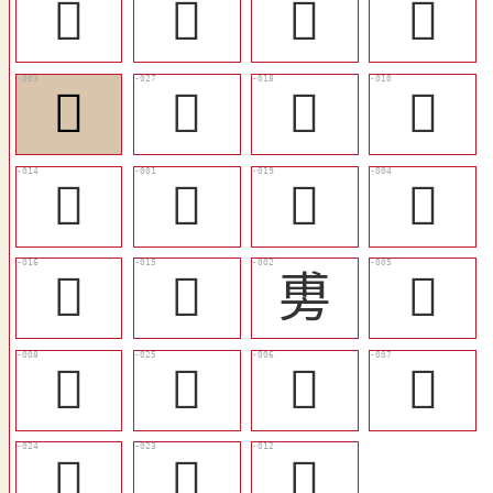
󲟅
󲟄
󲟉
󲞻
󲞶
󲟊
󲟁
󲞼
󲞾
𢾭
󲟂
𢾾
󲟀
󲞿
旉
󲞷
󲞺
󲟈
󲞸
󲞹
󲟇
󲟆
𨊴