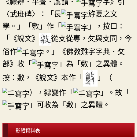
《隸辨．平聲．虞韻．
字》引
〈武班碑〉：「長
斿夏之文
學。」「敷」作「
」，按曰：
「《說文》
從攴從専，攵與攴同，今
俗作
。」《佛教難字字典．攵
部》收「
」為「敷」之異體。
按：敷，《說文》本作「
」（
），隸變作「
」。故「
」可收為「敷」之異體。
形體資料表