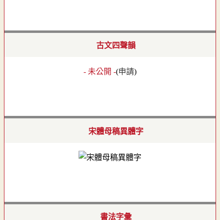
古文四聲韻
- 未公開 -
(
申請
)
宋體母稿異體字
書法字彙