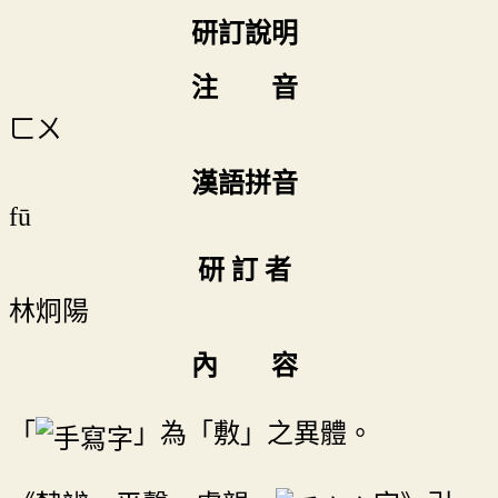
研訂說明
注 音
ㄈㄨ
漢語拼音
fū
研 訂 者
林炯陽
內 容
「
」為「敷」之異體。