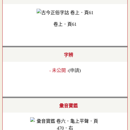
卷上．頁61
字辨
- 未公開 -
(
申請
)
彙音寶鑑