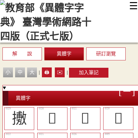
☰
:::
最新消息
常見問題
編輯說明
字典附錄
使用說明
顯示模式
網站導覽
EN
解 說
異體字
研訂瀏覽
小
中
大
|
🖨️
✉️
|
加入筆記
異體字
㩤
󲟋
󲞽
󲟃