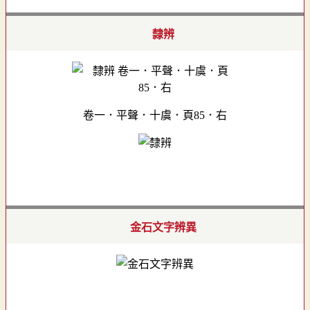
隸辨
卷一．平聲．十虞．頁85．右
金石文字辨異