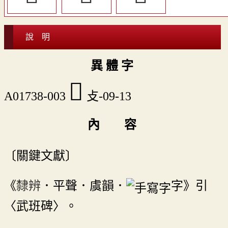
說 明
異 體 字
󲞶
A01738-003
攴-09-13
內 容
〔關鍵文獻〕
《
隸辨
．平聲．虞韻．
字》引
〈武班碑〉。