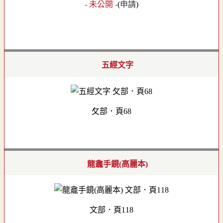
- 未公開 -
(
申請
)
五經文字
攵部．頁68
龍龕手鏡(高麗本)
文部．頁118