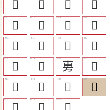
󲟅
󲟄
󲟉
󲞻
󲞶
󲟊
󲟁
󲞼
󲞾
𢾭
󲟂
𢾾
󲟀
󲞿
旉
󲞷
󲞺
󲟈
󲞸
󲞹
󲟇
󲟆
𨊴