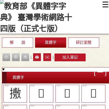
☰
:::
最新消息
常見問題
編輯說明
字典附錄
使用說明
顯示模式
網站導覽
EN
解 說
異體字
研訂瀏覽
小
中
大
|
🖨️
✉️
|
加入筆記
異體字
㩤
󲟋
󲞽
󲟃