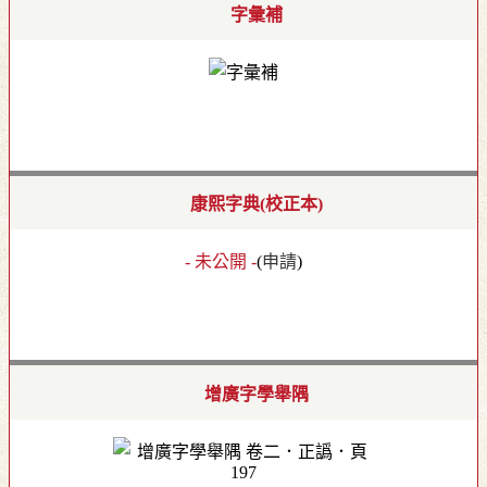
字彙補
康熙字典(校正本)
- 未公開 -
(
申請
)
增廣字學舉隅