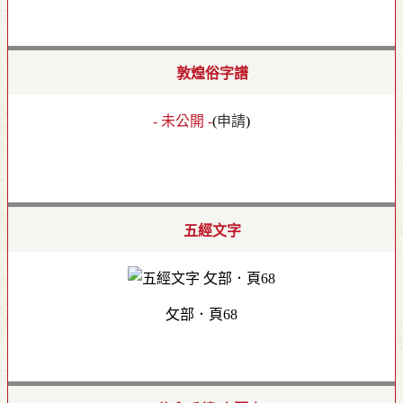
敦煌俗字譜
- 未公開 -
(
申請
)
五經文字
攵部．頁68