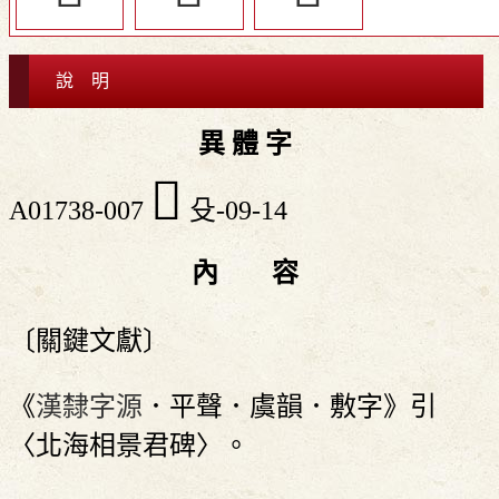
說 明
異 體 字
󲞹
A01738-007
殳-09-14
內 容
〔關鍵文獻〕
《
漢隸字源
．平聲．虞韻．敷字》引
〈北海相景君碑〉。