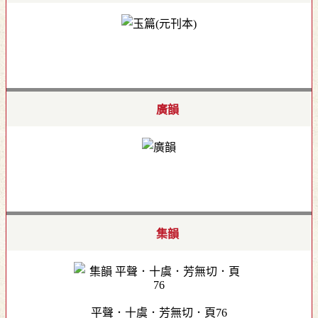
廣韻
集韻
平聲．十虞．芳無切．頁76