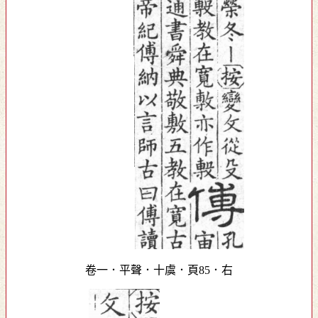
卷一．平聲．十虞．頁85．右