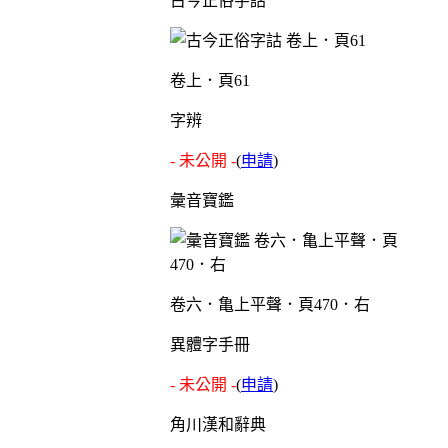
古今正俗字詁
卷上．頁61
字辨
- 未公開 -
(
申請
)
彙音寶鑑
卷六．亀上平聲．頁470．右
異體字手冊
- 未公開 -
(
申請
)
角川漢和辭典