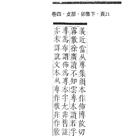
卷四．攴部．卯集下．頁21