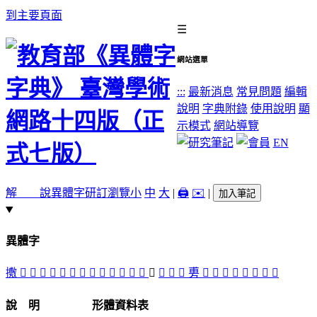
到主要頁面
☰
網站選單
:::
最新消息
常見問題
編輯
說明
字典附錄
使用說明
顯
示模式
網站導覽
EN
解 說
異體字
研訂瀏覽
小
中
大
|
🖨️
✉️
|
加入筆記
異體字
㩤
󲟋
󲞽
󲟃
󲟅
󲟄
󲟉
󲞻
󲞶
󲟊
󲟁
󲞼
󲞾
𢾭
󲟂
𢾾
󲟀
󲞿
旉
󲞷
󲞺
󲟈
󲞸
󲞹
󲟇
󲟆
𨊴
說 明
形體資料表