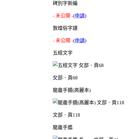
碑別字新編
- 未公開 -
(
申請
)
敦煌俗字譜
- 未公開 -
(
申請
)
五經文字
攵部．頁68
龍龕手鏡(高麗本)
文部．頁118
龍龕手鑑