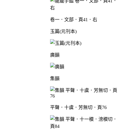
卷一．文部．頁41．右
玉篇(元刊本)
廣韻
集韻
平聲．十虞．芳無切．頁76