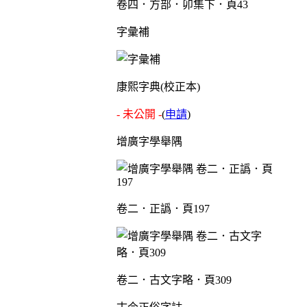
卷四．方部．卯集下．頁43
字彙補
康熙字典(校正本)
- 未公開 -
(
申請
)
增廣字學舉隅
卷二．正譌．頁197
卷二．古文字略．頁309