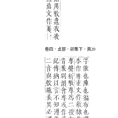
卷四．攴部．卯集下．頁20