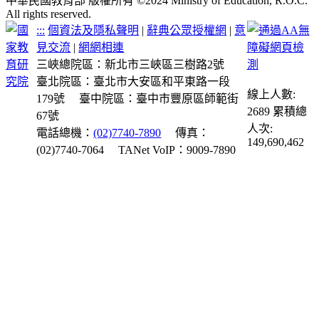
中華民國教育部 版權所有 ©2024 Ministry of Education, R.O.C.
All rights reserved.
:::
個資法及隱私聲明
|
辭典公眾授權網
|
意
見交流
|
網網相連
三峽總院區：新北市三峽區三樹路2號
臺北院區：臺北市大安區和平東路一段
線上人數:
179號
臺中院區：臺中市豐原區師範街
2689
累積總
67號
人次:
電話總機：
(02)7740-7890
傳真：
149,690,462
(02)7740-7064
TANet VoIP：9009-7890