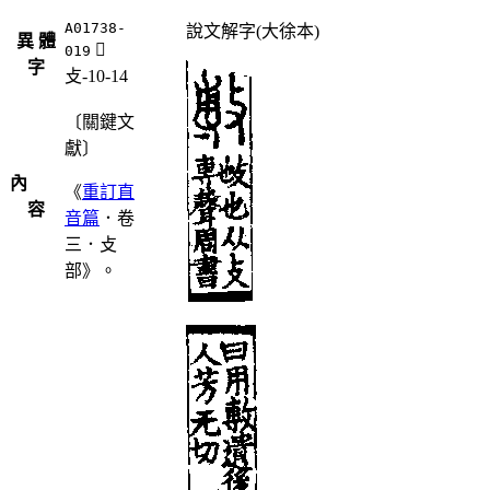
A01738-
說文解字(大徐本)
異 體
󲟂
019
字
攴-10-14
〔關鍵文
獻〕
內
《
重訂直
容
音篇
．卷
三．攴
部》。