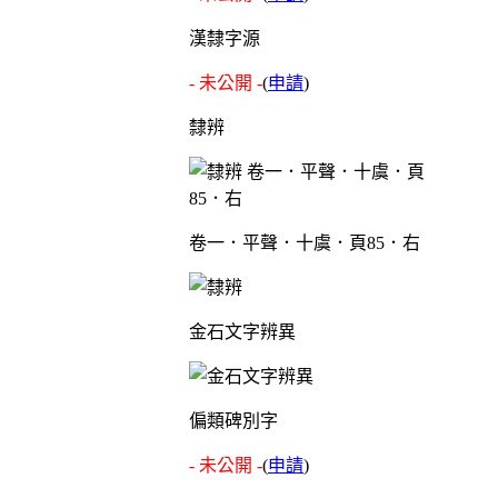
漢隸字源
- 未公開 -
(
申請
)
隸辨
卷一．平聲．十虞．頁85．右
金石文字辨異
偏類碑別字
- 未公開 -
(
申請
)