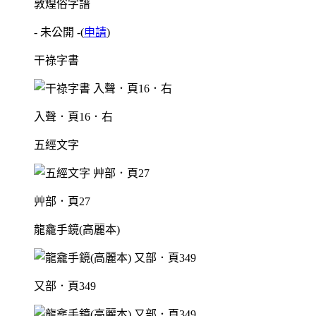
敦煌俗字譜
- 未公開 -
(
申請
)
干祿字書
入聲．頁16．右
五經文字
艸部．頁27
龍龕手鏡(高麗本)
又部．頁349