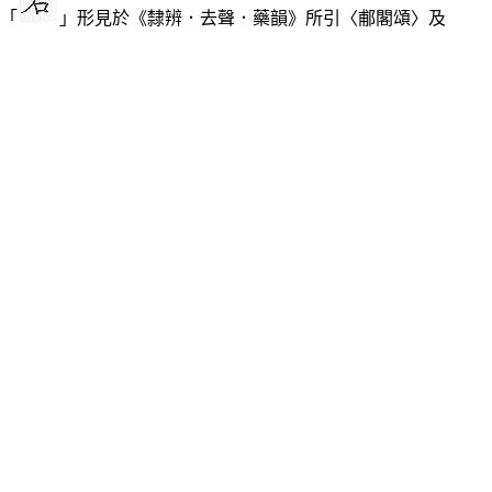
「
」形見於《隸辨．去聲．藥韻》所引〈郙閣頌〉及