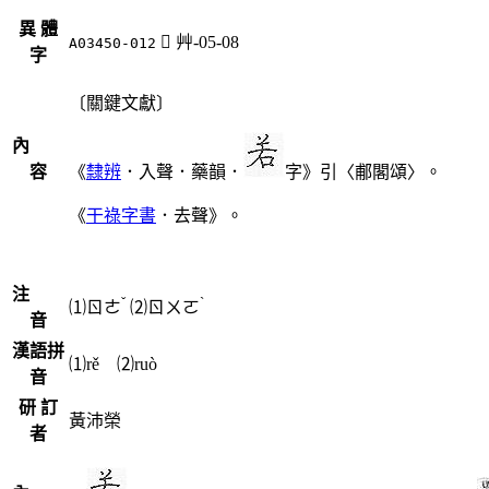
異 體
󴽾
艸-05-08
A03450-012
字
〔關鍵文獻〕
內
容
《
隸辨
．入聲．藥韻．
字》引〈郙閣頌〉。
《
干祿字書
．去聲》。
注
ˇ
ˋ
⑴
ㄖㄜ
⑵
ㄖㄨㄛ
音
漢語拼
⑴rě ⑵ruò
音
研 訂
黃沛榮
者