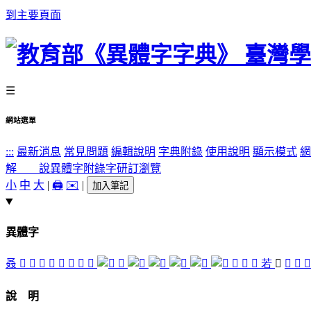
到主要頁面
☰
網站選單
:::
最新消息
常見問題
編輯說明
字典附錄
使用說明
顯示模式
網
解 說
異體字
附錄字
研訂瀏覽
小
中
大
|
🖨️
✉️
|
加入筆記
異體字
叒
𠭀
𠭚
𠭞
󴾑
𡧻
󴾉
󴾊
󴾍
𡻦
󴾇
󴾂
󴾀
若
󴽾
󴾄
󴾃

說 明