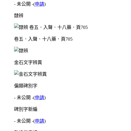
- 未公開 -
(
申請
)
隸辨
卷五．入聲．十八藥．頁705
金石文字辨異
偏類碑別字
- 未公開 -
(
申請
)
碑別字新編
- 未公開 -
(
申請
)