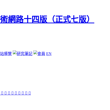
站導覽
EN

󴽿
󴾈
󴾅
𦱡
𦱢
󴾋
𦱶
𦴈
𧁇