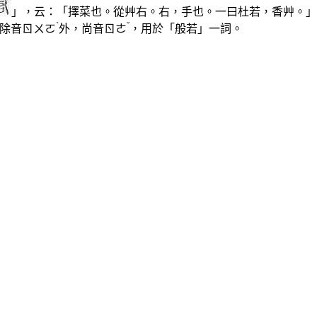
」，云：「擇菜也。從艸右。右，手也。一曰杜若，香艸。」
ˋ
ˇ
除音
ㄖㄨㄛ
外，尚音
ㄖㄜ
，用於「般若」一詞。