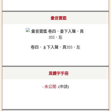
彙音寶鑑
卷四．姜下入聲．頁355．左
異體字手冊
- 未公開 -
(
申請
)