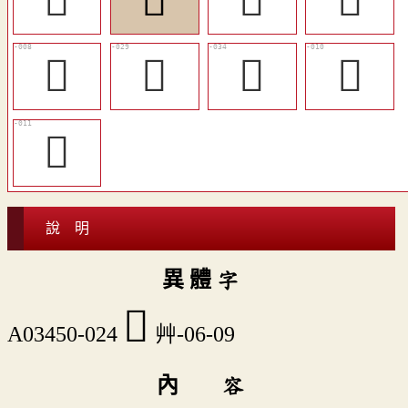
󴽿
󴾈
󴾅
𦱡
𦱢
󴾋
𦱶
𦴈
𧁇
說 明
異 體 字
󴾈
A03450-024
艸-06-09
內 容