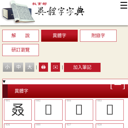
☰
:::
最新消息
常見問題
編輯說明
字典附錄
使用說明
顯示模式
網站導覽
EN
解 說
異體字
附錄字
研訂瀏覽
小
中
大
|
🖨️
✉️
|
加入筆記
異體字
叒
𠭀
𠭚
𠭞