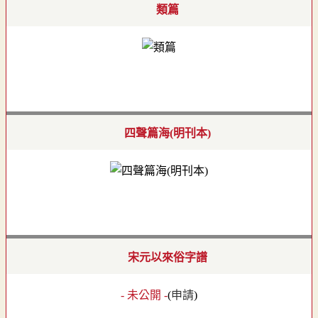
類篇
四聲篇海(明刊本)
宋元以來俗字譜
- 未公開 -
(
申請
)