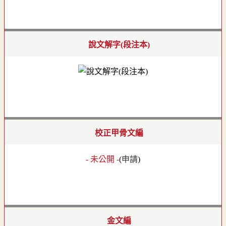
說文解字(段注本)
校正甲骨文編
- 未公開 -
(
申請
)
金文編