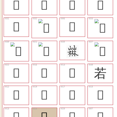
󴾑
𡧻
󴾉
󴾊
󴾍
𡻦
󴾇
󴾂
󴾀
若
󴽾
󴾄
󴾃
󴾁