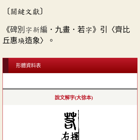
〔關鍵文獻〕
《
碑別字新編
．九畫．若字》引〈齊比
丘惠瑍造象〉。
形體資料表
說文解字(大徐本)