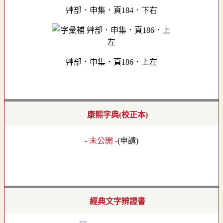
艸部．申集．頁184．下右
艸部．申集．頁186．上左
康熙字典(校正本)
- 未公開 -
(
申請
)
經典文字辨證書