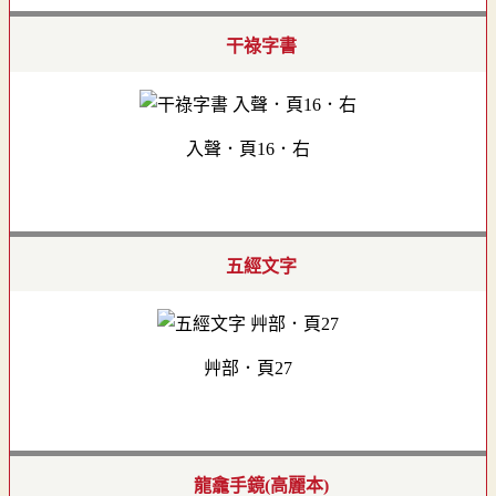
干祿字書
入聲．頁16．右
五經文字
艸部．頁27
龍龕手鏡(高麗本)