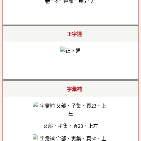
卷一○．艸部．頁6．左
正字通
字彙補
又部．子集．頁23．上左