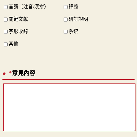
音讀（注音/漢拼）
釋義
關鍵文獻
研訂說明
字形收錄
系統
其他
*
意見內容