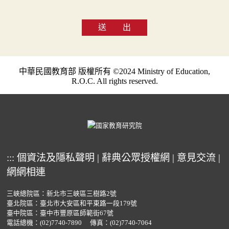
送 出
中華民國教育部 版權所有 ©2024 Ministry of Education,
R.O.C. All rights reserved.
:::
個資法及隱私聲明
|
辭典公眾授權網
|
意見交流
|
網網相連
三峽總院區：新北市三峽區三樹路2號
臺北院區：臺北市大安區和平東路一段179號
臺中院區：臺中市豐原區師範街67號
電話總機：
(02)7740-7890
傳真：(02)7740-7064