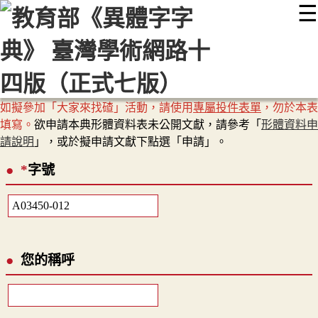
☰
:::
最新消息
常見問題
編輯說明
字典附錄
使用說明
顯示模式
網站導覽
EN
如擬參加「大家來找碴」活動，請使用
專屬投件表單
，勿於本表
填寫。
欲申請本典形體資料表未公開文獻，請參考「
形體資料申
請說明
」，或於擬申請文獻下點選「申請」。
*
字號
您的稱呼