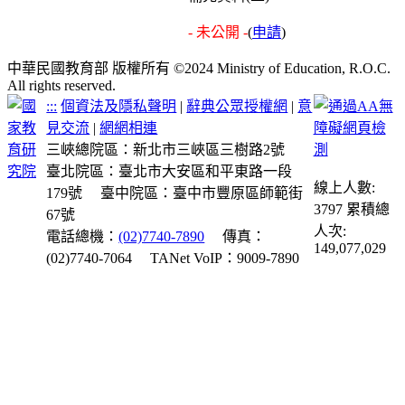
- 未公開 -
(
申請
)
中華民國教育部 版權所有 ©2024 Ministry of Education, R.O.C.
All rights reserved.
:::
個資法及隱私聲明
|
辭典公眾授權網
|
意
見交流
|
網網相連
三峽總院區：新北市三峽區三樹路2號
臺北院區：臺北市大安區和平東路一段
線上人數:
179號
臺中院區：臺中市豐原區師範街
3797
累積總
67號
人次:
電話總機：
(02)7740-7890
傳真：
149,077,029
(02)7740-7064
TANet VoIP：9009-7890