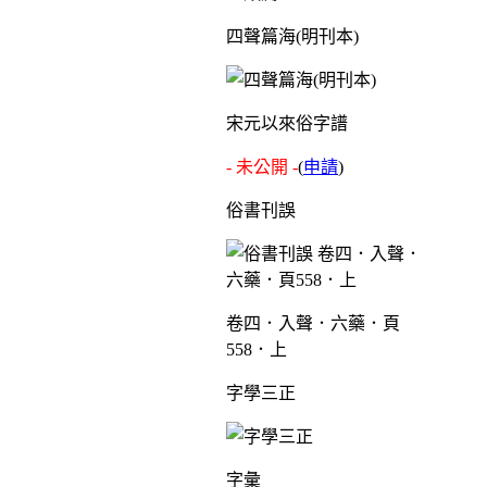
四聲篇海(明刊本)
宋元以來俗字譜
- 未公開 -
(
申請
)
俗書刊誤
卷四．入聲．六藥．頁
558．上
字學三正
字彙