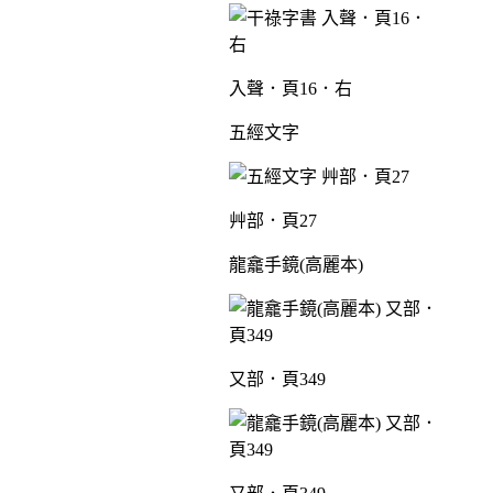
入聲．頁16．右
五經文字
艸部．頁27
龍龕手鏡(高麗本)
又部．頁349