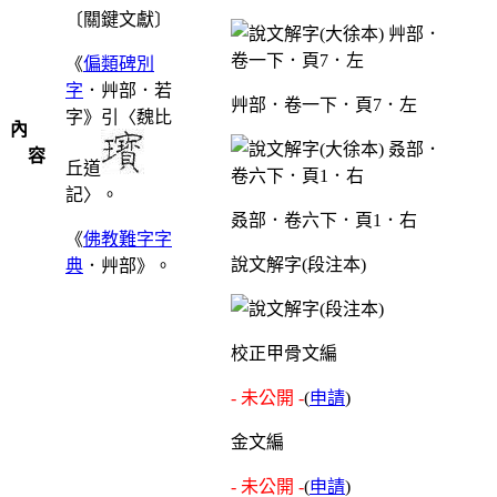
〔關鍵文獻〕
《
偏類碑別
字
．艸部．若
艸部．卷一下．頁7．左
字》引〈魏比
內
容
丘道
記〉。
叒部．卷六下．頁1．右
《
佛教難字字
說文解字(段注本)
典
．艸部》。
校正甲骨文編
- 未公開 -
(
申請
)
金文編
- 未公開 -
(
申請
)