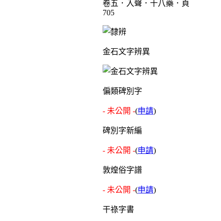
卷五．入聲．十八藥．頁
705
金石文字辨異
偏類碑別字
- 未公開 -
(
申請
)
碑別字新編
- 未公開 -
(
申請
)
敦煌俗字譜
- 未公開 -
(
申請
)
干祿字書