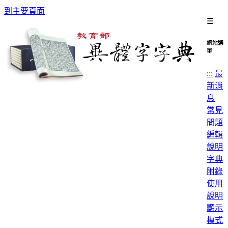
到主要頁面
☰
網站選
單
:::
最
新消
息
常見
問題
編輯
說明
字典
附錄
使用
說明
顯示
模式