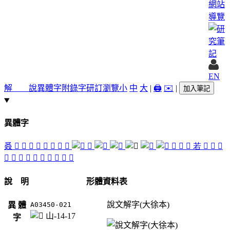
網站
導覽
EN
解 說
異體字
附錄字
研訂瀏覽
小
中
大
|
🖨️
✉️
|
加入筆記
異體字
叒
𠭀
𠭚
𠭞
󴾑
𡧻
󴾉
󴾊
󴾍
𡻦
󴾇
󴾂
󴾀
若
󴽾
󴾄
󴾃
󴾁
󴽿
󴾈
󴾅
𦱡
𦱢
󴾋
𦱶
𦴈
𧁇
說 明
形體資料表
說文解字(大徐本)
異 體
A03450-021
山-14-17
字