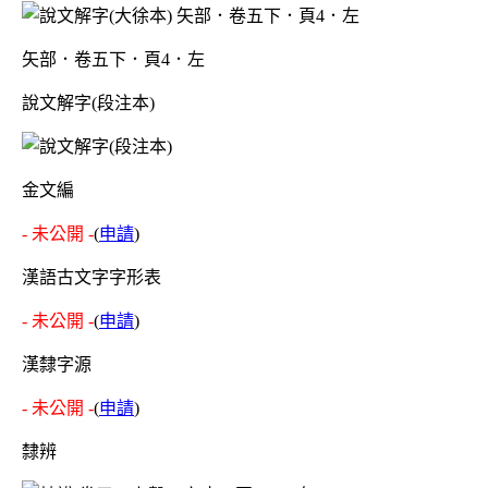
矢部．卷五下．頁4．左
說文解字(段注本)
金文編
- 未公開 -
(
申請
)
漢語古文字字形表
- 未公開 -
(
申請
)
漢隸字源
- 未公開 -
(
申請
)
隸辨