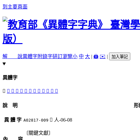
到主要頁面
解 說
異體字
附錄字
研訂瀏覽
小
中
大
|
🖨️
✉️
|
加入筆記
異體字
󳿃
𠤘
󳿄
󳾾
󳿅
󳿂
󳾿
󳿁
󳿀
󳿆
󰭖
𡗞
𢦕
說 明
形
異 體 字
󳿃
人-06-08
A02817-009
〔關鍵文獻〕
內 容