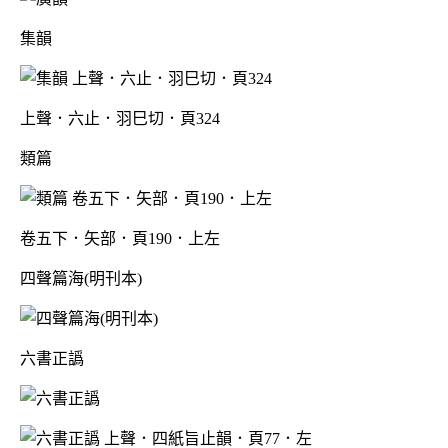
集韻
上聲．六止．羽巳切．頁324
類篇
卷五下．矢部．頁190．上左
四聲篇海(明刊本)
六書正譌