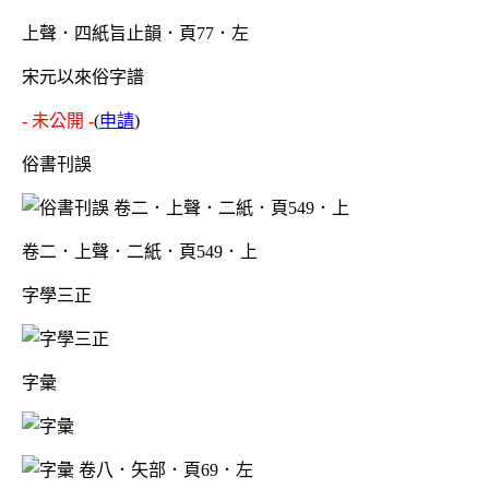
上聲．四紙旨止韻．頁77．左
宋元以來俗字譜
- 未公開 -
(
申請
)
俗書刊誤
卷二．上聲．二紙．頁549．上
字學三正
字彙