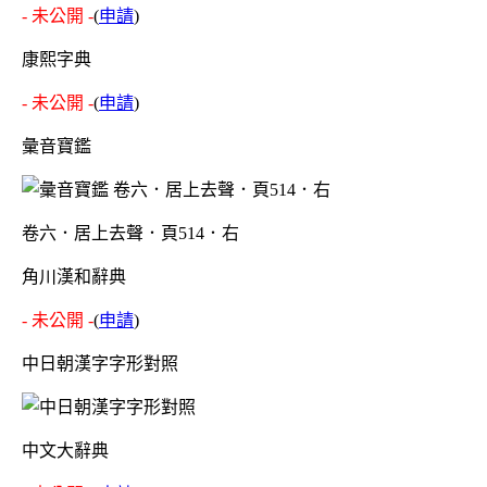
- 未公開 -
(
申請
)
康熙字典
- 未公開 -
(
申請
)
彙音寶鑑
卷六．居上去聲．頁514．右
角川漢和辭典
- 未公開 -
(
申請
)
中日朝漢字字形對照
中文大辭典