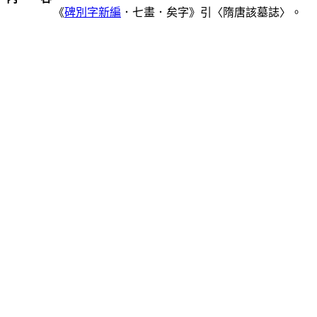
《
碑別字新編
．七畫．矣字》引〈隋唐該墓誌〉。