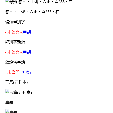
卷三．上聲．六止．頁355．右
偏類碑別字
- 未公開 -
(
申請
)
碑別字新編
- 未公開 -
(
申請
)
敦煌俗字譜
- 未公開 -
(
申請
)
玉篇(元刊本)
廣韻