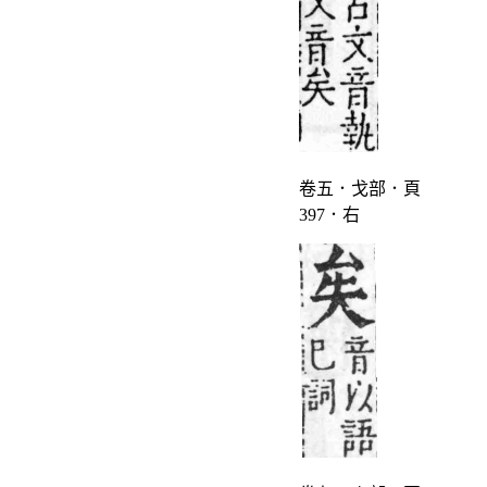
卷五．戈部．頁
397．右