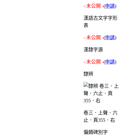
- 未公開 -
(
申請
)
漢語古文字字形
表
- 未公開 -
(
申請
)
漢隸字源
- 未公開 -
(
申請
)
隸辨
卷三．上聲．六
止．頁355．右
偏類碑別字