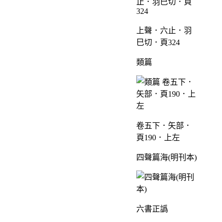
上聲．六止．羽
巳切．頁324
類篇
卷五下．矢部．
頁190．上左
四聲篇海(明刊本)
六書正譌