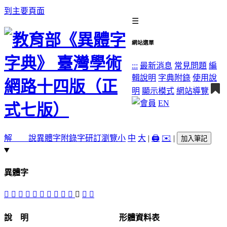
到主要頁面
☰
網站選單
:::
最新消息
常見問題
編
輯說明
字典附錄
使用說
明
顯示模式
網站導覽
EN
解 說
異體字
附錄字
研訂瀏覽
小
中
大
|
🖨️
✉️
|
加入筆記
異體字
󳿃
𠤘
󳿄
󳾾
󳿅
󳿂
󳾿
󳿁
󳿀
󳿆
󰭖
𡗞
𢦕
說 明
形體資料表