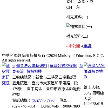
卷七．ㄙ部．頁
634．左
補充資料(一)
補充資料(二)
- 未公開 -
(
申請
)
中華民國教育部 版權所有 ©2024 Ministry of Education, R.O.C.
All rights reserved.
:::
個資法及隱私聲明
|
辭典公眾授權網
|
意
見交流
|
網網相連
三峽總院區：新北市三峽區三樹路2號
臺北院區：臺北市大安區和平東路一段
線上人數:
179號
臺中院區：臺中市豐原區師範街
3042
累積總
67號
人次:
電話總機：
(02)7740-7890
傳真：
149,678,619
(02)7740-7064
TANet VoIP：9009-7890