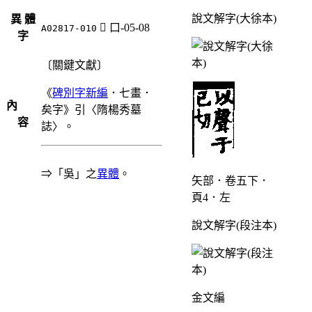
說文解字(大徐本)
異 體
󰭖
口-05-08
A02817-010
字
〔關鍵文獻〕
《
碑別字新編
．七畫．
內
矣字》引〈隋楊秀墓
容
誌〉。
⇒「吳」之
異體
。
矢部．卷五下．
頁4．左
說文解字(段注本)
金文編