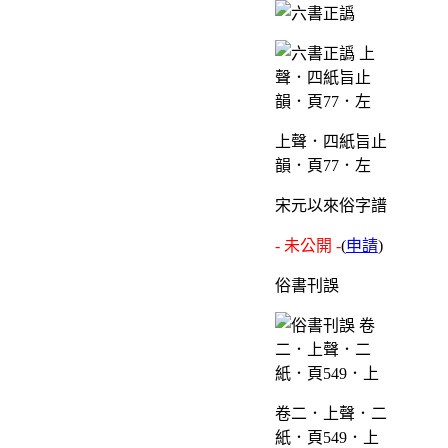
上聲．四紙旨止
韻．頁77．左
宋元以來俗字譜
- 未公開 -
(
申請
)
俗書刊誤
卷二．上聲．二
紙．頁549．上