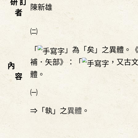
研 訂
陳新雄
者
㈡
「
」為「矣」之異體。
補．矢部》：「
，又古
內
體。
容
㈠
⇒「執」之
異體
。