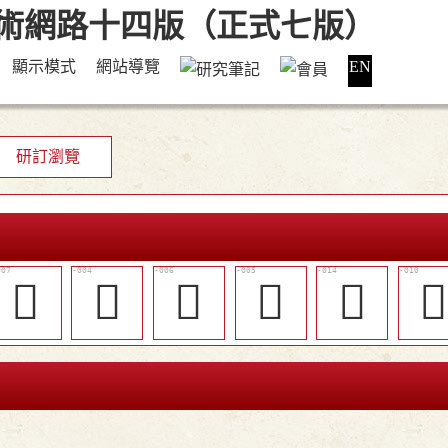
顯示模式
網站導覽
EN
研訂瀏覽
󳿂
󳾿
󳿁
󳿀
󳿆
