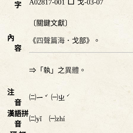
A02817-001
戈-03-07
字
〔關鍵文獻〕
內
《
四聲篇海
．戈部》。
容
⇒「執」之
異體
。
注
ˇ
ˊ
㈡
㈠
ㄧ
ㄓ
音
漢語拼
㈡yǐ ㈠zhí
音