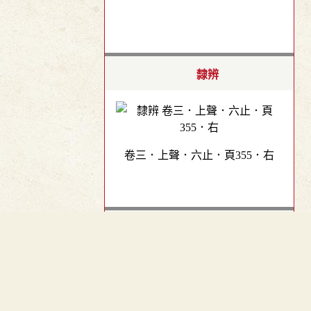
隸辨
卷三．上聲．六止．頁355．右
偏類碑別字
- 未公開 -
(
申請
)
︿
TOP