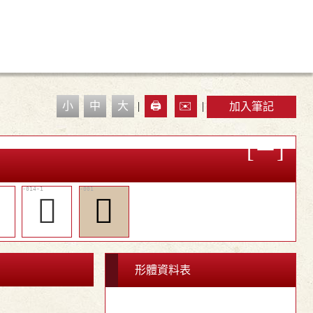
小
中
大
|
🖨️
✉️
|
加入筆記

𡗞
𢦕
形體資料表