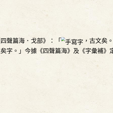
《四聲篇海．戈部》：「
，古文矣
文矣字。」今據《四聲篇海》及《字彙補》