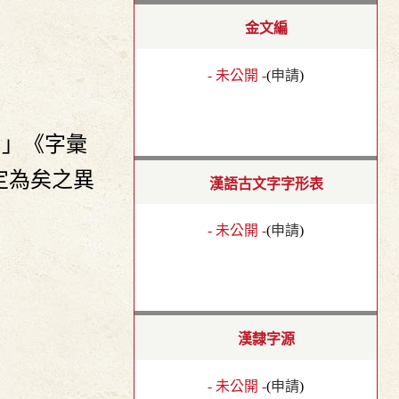
金文編
- 未公開 -
(
申請
)
。」《字彙
定為矣之異
漢語古文字字形表
- 未公開 -
(
申請
)
漢隸字源
- 未公開 -
(
申請
)