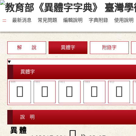
:::
最新消息
常見問題
編輯說明
字典附錄
使用說明
解 說
異體字
附錄字
異體字
󳿃
𠤘
󳿄
󳾾
󳿅
說 明
異 體
𢦕