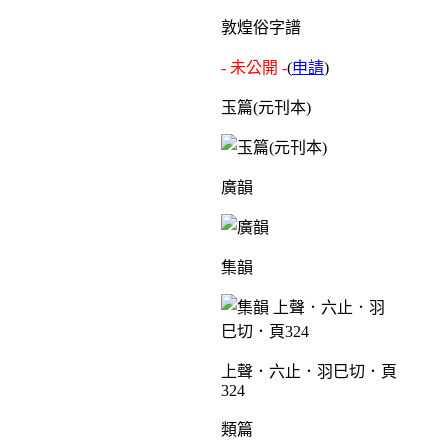
敦煌俗字譜
- 未公開 -
(
申請
)
玉篇(元刊本)
廣韻
集韻
上聲．六止．羽巳切．頁
324
類篇