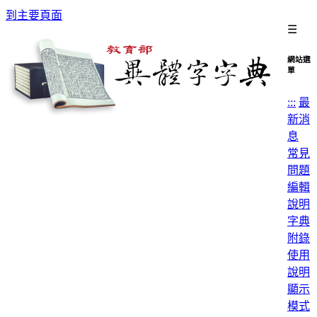
到主要頁面
☰
網站選
單
:::
最
新消
息
常見
問題
編輯
說明
字典
附錄
使用
說明
顯示
模式