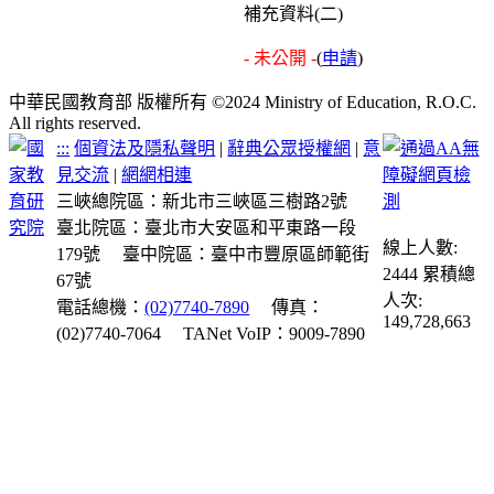
補充資料(二)
- 未公開 -
(
申請
)
中華民國教育部 版權所有 ©2024 Ministry of Education, R.O.C.
All rights reserved.
:::
個資法及隱私聲明
|
辭典公眾授權網
|
意
見交流
|
網網相連
三峽總院區：新北市三峽區三樹路2號
臺北院區：臺北市大安區和平東路一段
線上人數:
179號
臺中院區：臺中市豐原區師範街
2444
累積總
67號
人次:
電話總機：
(02)7740-7890
傳真：
149,728,663
(02)7740-7064
TANet VoIP：9009-7890