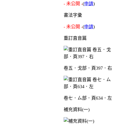
- 未公開 -
(
申請
)
書法字彙
- 未公開 -
(
申請
)
重訂直音篇
卷五．戈部．頁397．右
卷七．ㄙ部．頁634．左
補充資料(一)