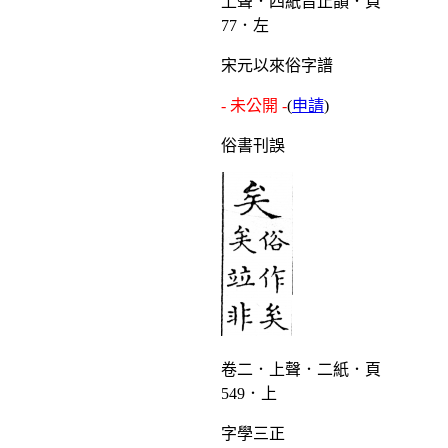
上聲．四紙旨止韻．頁
77．左
宋元以來俗字譜
- 未公開 -
(
申請
)
俗書刊誤
卷二．上聲．二紙．頁
549．上
字學三正