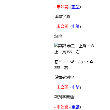
- 未公開 -
(
申請
)
漢隸字源
- 未公開 -
(
申請
)
隸辨
卷三．上聲．六止．頁
355．右
偏類碑別字
- 未公開 -
(
申請
)
碑別字新編
- 未公開 -
(
申請
)