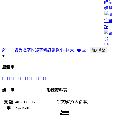
網站
導覽
EN
解 說
異體字
附錄字
研訂瀏覽
小
中
大
|
🖨️
✉️
|
加入筆記
異體字
󳿃
𠤘
󳿄
󳾾
󳿅
󳿂
󳾿
󳿁
󳿀
󳿆
󰭖
𡗞
𢦕
說 明
形體資料表
󳿅
說文解字(大徐本)
異 體
A02817-012
厶-04-06
字