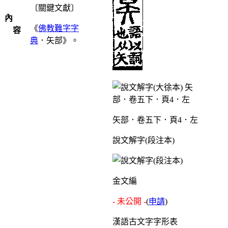
〔關鍵文獻〕
內
《
佛教難字字
容
典
．矢部》。
矢部．卷五下．頁4．左
說文解字(段注本)
金文編
- 未公開 -
(
申請
)
漢語古文字字形表