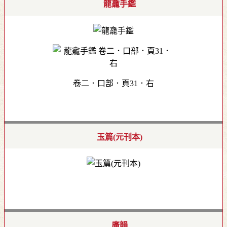
龍龕手鑑
卷二．口部．頁31．右
玉篇(元刊本)
廣韻