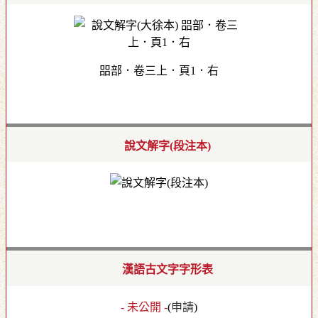
㗊部．卷三上．頁1．右
說文解字(段注本)
漢語古文字字形表
- 未公開 -
(
申請
)