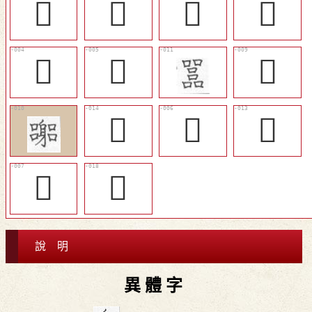
𠾅
𠽺
𠿦
󰲡
𡁬
𡂨
󷐫
󰹷
𡅚
󷐟
𡓶
𡓿
說 明
異 體 字