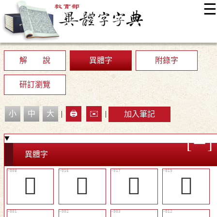
☰
:::
最新消息
常見問題
編輯說明
字典附錄
使用說明
顯示模式
網站導覽
EN
解 說
異體字
附錄字
研訂瀏覽
小
中
大
|
🖨️
✉️
|
加入筆記
異體字
󷐚
󷐢
󷐣
󰵅