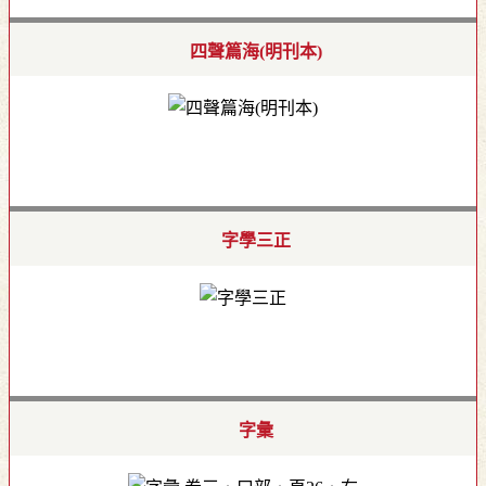
四聲篇海(明刊本)
字學三正
字彙