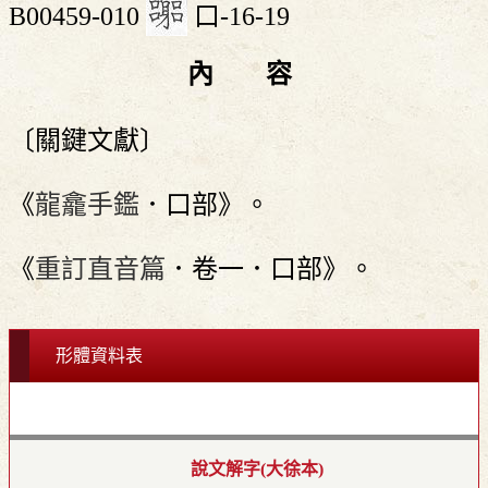
B00459-010
口-16-19
內 容
〔關鍵文獻〕
《
龍龕手鑑
．口部》。
《
重訂直音篇
．卷一．口部》。
形體資料表
說文解字(大徐本)