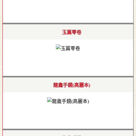
玉篇零卷
龍龕手鏡(高麗本)