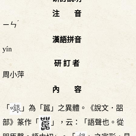
注 音
ˊ
ㄧㄣ
漢語拼音
yín
研 訂 者
周小萍
內 容
「
」為「嚚」之異體。《說文．㗊
部》篆作「
」，云：「語聲也。從