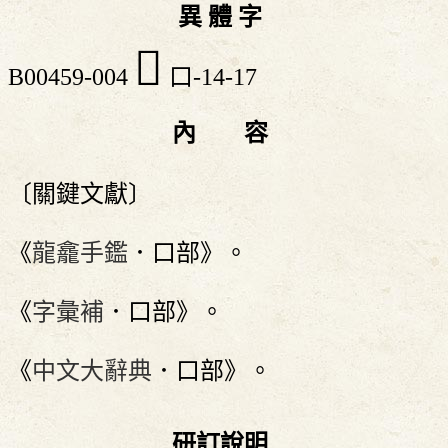
異 體 字
𡁬
B00459-004
口-14-17
內 容
〔關鍵文獻〕
《
龍龕手鑑
．口部》。
《
字彙補
．口部》。
《
中文大辭典
．口部》。
研訂說明