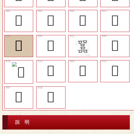
𠾅
𠽺
𠿦
󰲡
𡁬
𡂨
󷐫
󰹷
𡅚
󷐟
𡓶
𡓿
說 明