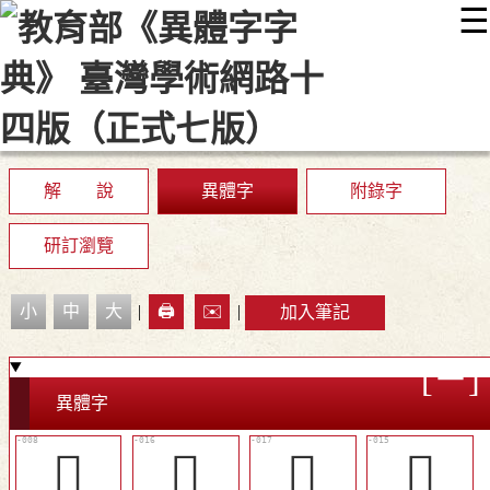
☰
:::
最新消息
常見問題
編輯說明
字典附錄
使用說明
顯示模式
網站導覽
EN
解 說
異體字
附錄字
研訂瀏覽
小
中
大
|
🖨️
✉️
|
加入筆記
異體字
󷐚
󷐢
󷐣
󰵅