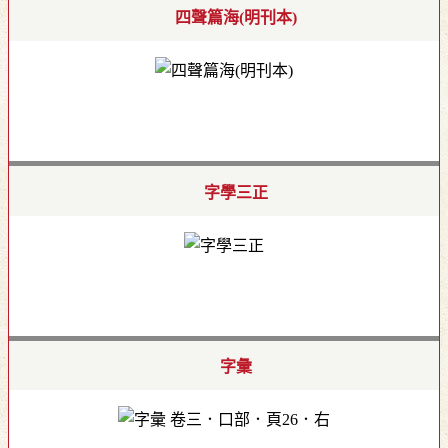
四聲篇海(明刊本)
字學三正
字彙