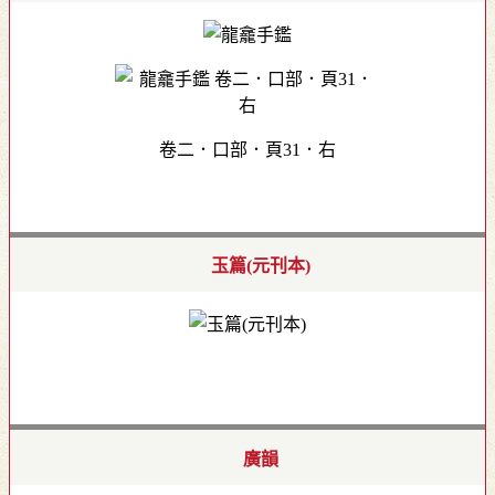
卷二．口部．頁31．右
玉篇(元刊本)
廣韻