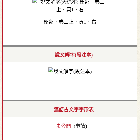
㗊部．卷三上．頁1．右
說文解字(段注本)
漢語古文字字形表
- 未公開 -
(
申請
)