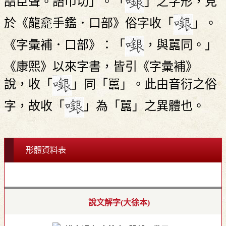
㗊臣聲。語巾切」。「
」之字形，見
於《龍龕手鑑．口部》俗字收「
」。
《字彙補．口部》：「
，與嚚同。」
《康熙》以來字書，皆引《字彙補》
說，收「
」同「嚚」。此由音衍之俗
字，故收「
」為「嚚」之異體也。
形體資料表
說文解字(大徐本)