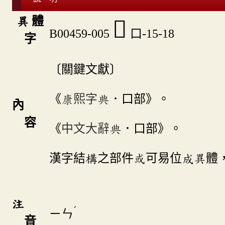
異 體
𡂨
B00459-005
口-15-18
字
〔關鍵文獻〕
《
康熙字典
．口部》。
內
容
《
中文大辭典
．口部》。
漢字結構之部件或可易位成異體
注
ˊ
ㄧㄣ
音