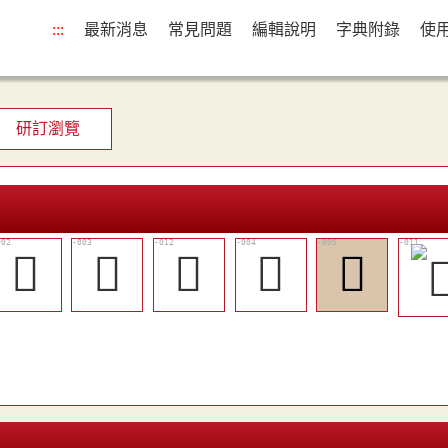
:::
最新消息
常見問題
編輯說明
字典附錄
使
研訂瀏覽
𠽺
𠿦
󰲡
𡁬
𡂨