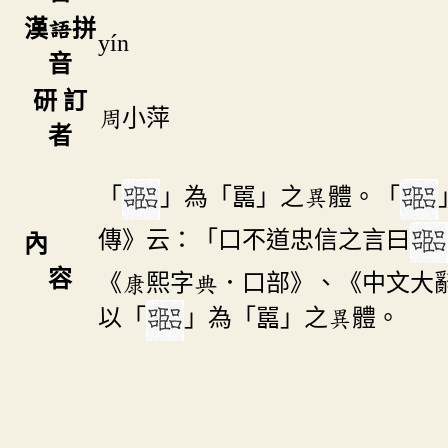
漢語拼
yín
音
研 訂
周小萍
者
「
」為「嚚」之異體。「
傳》云：「口不道忠信之言曰
內
容
《康熙字典．口部》、《中文大
以「
」為「嚚」之異體。