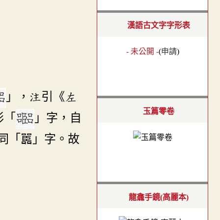
漢語古文字字形表
- 未公開 -
(
申請
)
」，注引《左
玉篇零卷
形「
」字，自
同「嚚」字。故
龍龕手鏡(高麗本)