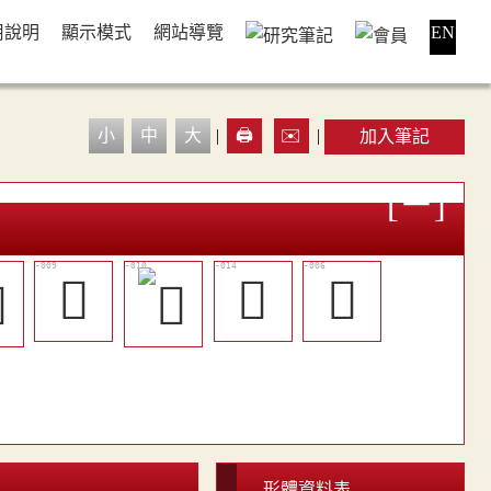
用說明
顯示模式
網站導覽
EN
小
中
大
|
🖨️
✉️
|
加入筆記
󷐫
󰹷
𡅚
形體資料表