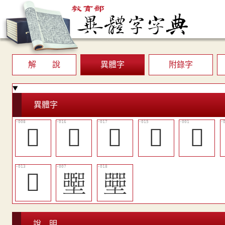
解 說
異體字
附錄字
異體字
󷐚
󷐢
󷐣
󰵅
𠾅
󷐟
𡓶
𡓿
說 明