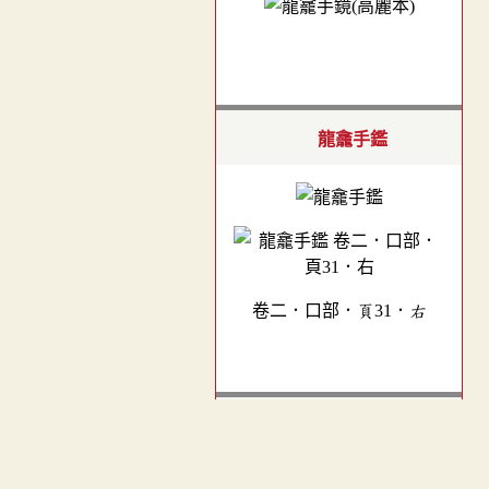
龍龕手鑑
卷二．口部．頁31．右
玉篇(元刊本)