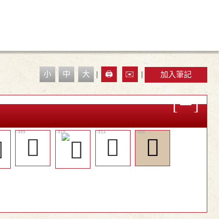
小
中
大
|
🖨️
✉️
|
加入筆記
󷐫
󰹷
𡅚