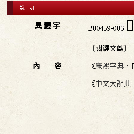
說 明

異 體 字
B00459-006
〔關鍵文獻〕
內 容
《
康熙字典
．
《
中文大辭典