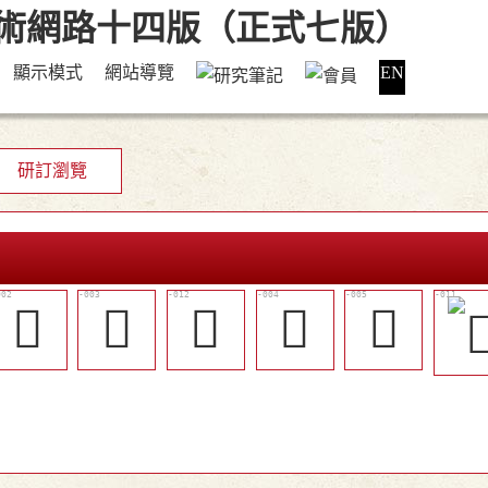
顯示模式
網站導覽
EN
研訂瀏覽
𠽺
𠿦
󰲡
𡁬
𡂨