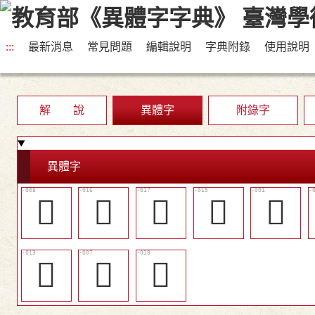
:::
最新消息
常見問題
編輯說明
字典附錄
使用說明
解 說
異體字
附錄字
異體字
󷐚
󷐢
󷐣
󰵅
𠾅
󷐟
𡓶
𡓿