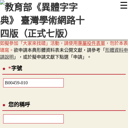
☰
:::
最新消息
常見問題
編輯說明
字典附錄
使用說明
顯示模式
網站導覽
EN
如擬參加「大家來找碴」活動，請使用
專屬投件表單
，勿於本表
填寫。
欲申請本典形體資料表未公開文獻，請參考「
形體資料申
請說明
」，或於擬申請文獻下點選「申請」。
*
字號
您的稱呼