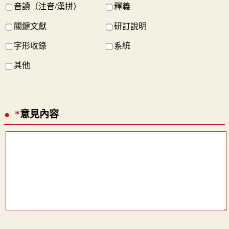
音讀（注音/漢拼）
釋義
關鍵文獻
研訂說明
字形收錄
系統
其他
*
意見內容