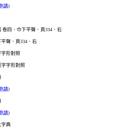
申請
)
平聲．頁334．右
字字形對照
典
申請
)
典
申請
)
大字典