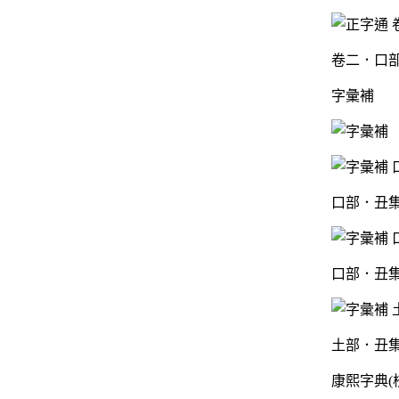
卷二．口部
字彙補
口部．丑集
口部．丑集
土部．丑集
康熙字典(