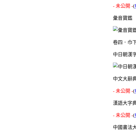
- 未公開 -
(
彙音寶鑑
卷四．巾下
中日朝漢
中文大辭
- 未公開 -
(
漢語大字
- 未公開 -
(
中國書法