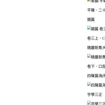
平聲．二十
類篇
卷三上．C0
精嚴新集
卷下．口部
四聲篇海(
字學三正