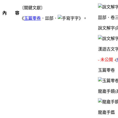
〔關鍵文獻〕
內 容
㗊部．卷
《
玉篇零卷
．吅部．
字》。
說文解字(
漢語古文
- 未公開 -
(
玉篇零卷
龍龕手鏡(
龍龕手鑑