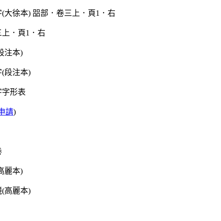
三上．頁1．右
段注本)
字字形表
申請
)
高麗本)