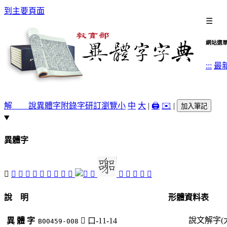
到主要頁面
☰
網站選
:::
最
解 說
異體字
附錄字
研訂瀏覽
小
中
大
|
🖨️
✉️
|
加入筆記
異體字
󷐚
󷐢
󷐣
󰵅
𠾅
𠽺
𠿦
󰲡
𡁬
𡂨
󷐫
󰹷
𡅚
󷐟
𡓶
𡓿
說 明
形體資料表
說文解字(
異 體 字
󷐚
口-11-14
B00459-008