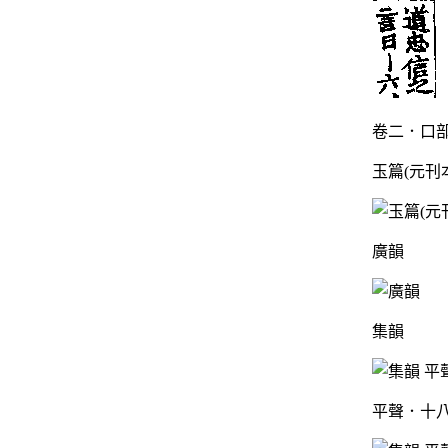
卷二．口部
玉篇(元刊
廣韻
集韻
平聲．十八