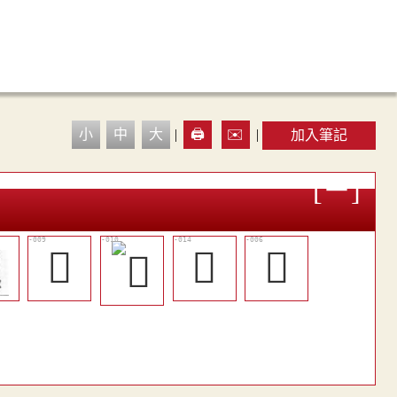
小
中
大
|
🖨️
✉️
|
加入筆記
󷐫
󰹷
𡅚