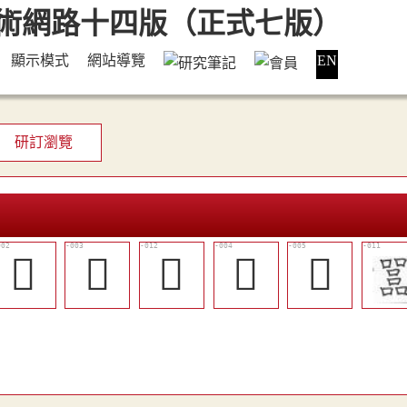
顯示模式
網站導覽
EN
研訂瀏覽
𠽺
𠿦
󰲡
𡁬
𡂨