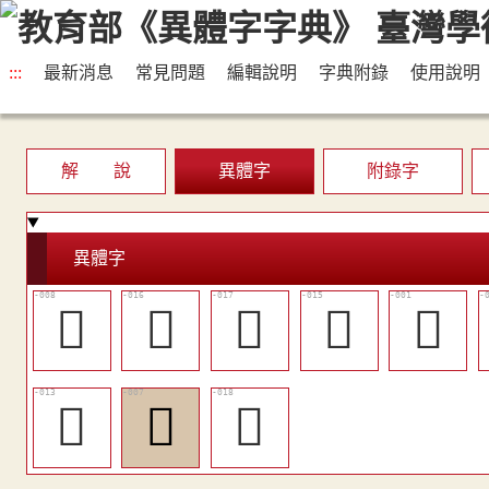
:::
最新消息
常見問題
編輯說明
字典附錄
使用說明
解 說
異體字
附錄字
異體字
󷐚
󷐢
󷐣
󰵅
𠾅
󷐟
𡓶
𡓿