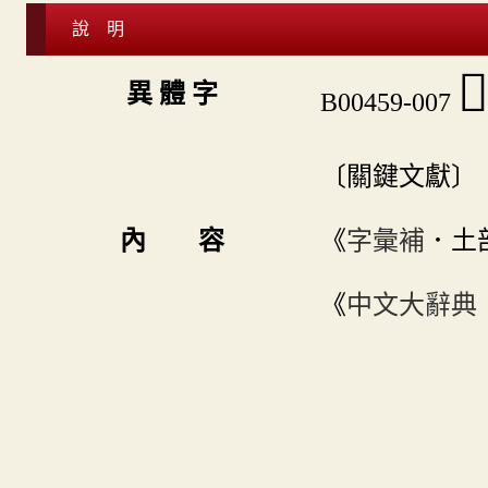
說 明

異 體 字
B00459-007
〔關鍵文獻〕
內 容
《
字彙補
．土
《
中文大辭典