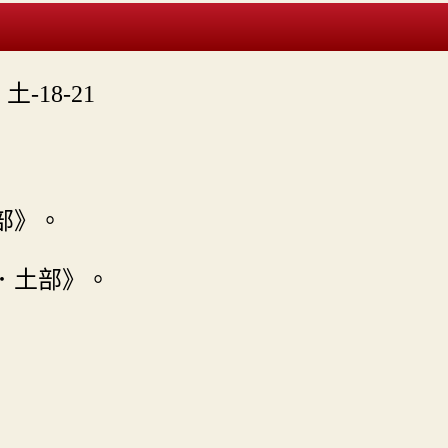

土-18-21
部》。
．土部》。