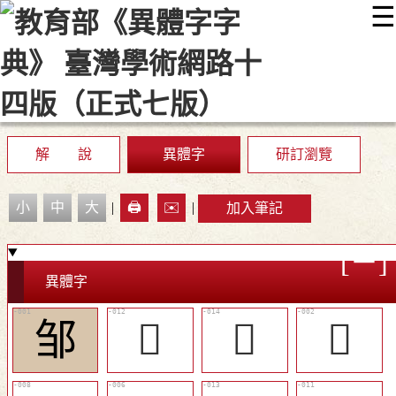
☰
:::
最新消息
常見問題
編輯說明
字典附錄
使用說明
顯示模式
網站導覽
EN
解 說
異體字
研訂瀏覽
小
中
大
|
🖨️
✉️
|
加入筆記
異體字
邹
󶉫
󶉭
𨛃