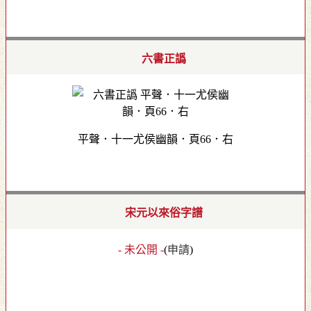
六書正譌
平聲．十一尤侯幽韻．頁66．右
宋元以來俗字譜
- 未公開 -
(
申請
)