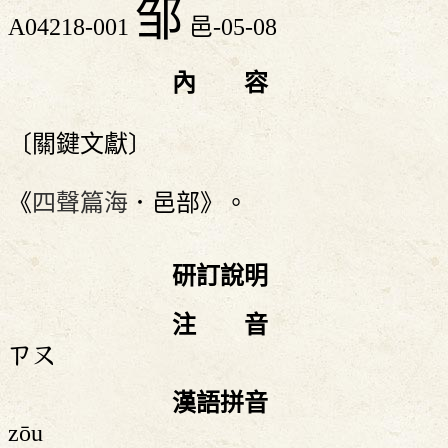
邹
A04218-001
邑-05-08
內 容
〔關鍵文獻〕
《
四聲篇海
．邑部》。
研訂說明
注 音
ㄗㄡ
漢語拼音
zōu