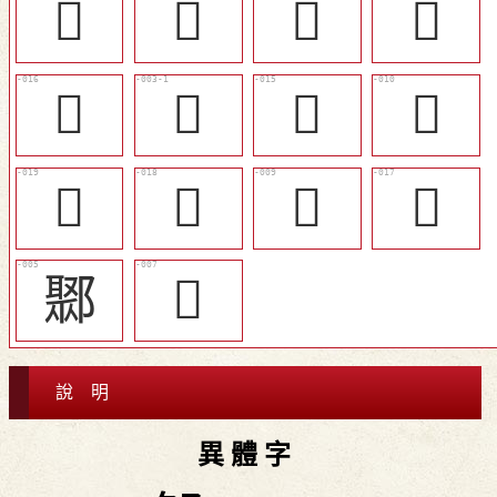
󶉧
𨛄
󶉬
󶉪
󶉯
𨜈
󶉮
󶉩
󶉱
󶉰
󶉨
𨝮
鄹
󶉦
說 明
異 體 字