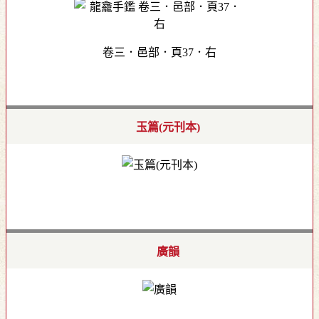
卷三．邑部．頁37．右
玉篇(元刊本)
廣韻