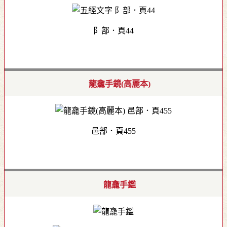
阝部．頁44
龍龕手鏡(高麗本)
邑部．頁455
龍龕手鑑