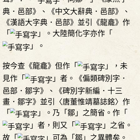
典．邑部》、《中文大辭典．邑部》、
《漢語大字典．邑部》並引《龍龕》作
「
」。大陸簡化字亦作「
」。
按今查《龍龕》但作「
」，未
見作「
」者。《偏類碑別字．
邑部．鄒字》、《碑別字新編．十三
畫．鄒字》並引〈唐董惟靖墓誌銘〉作
「
」。乃「鄒」之簡省。作「
」者，則又「
」之省。
故「
」可為「鄒」之異體矣。