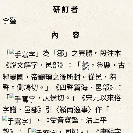
研 訂 者
李鍌
內 容
「
」為「鄒」之異體。段注本
《說文解字．邑部》：「
，魯縣，古
邾婁國，帝顓頊之後所封。從邑，芻
聲。側鳩切。」《四聲篇海．邑部》：
「
，仄侯切。」《宋元以來俗
字譜．邑部》引〈嶺南逸事〉作「
」。《彙音寶鑑．沽上平
聲》：「
，同鄒。」《康熙字