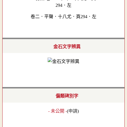
卷二．平聲．十八尤．頁294．左
金石文字辨異
偏類碑別字
- 未公開 -
(
申請
)