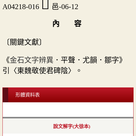
󶉯
A04218-016
邑-06-12
內 容
〔關鍵文獻〕
《
金石文字辨異
．平聲．尤韻．鄒字》
引〈東魏敬使君碑陰〉。
形體資料表
說文解字(大徐本)