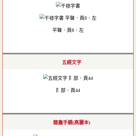
平聲．頁8．左
五經文字
阝部．頁44
龍龕手鏡(高麗本)