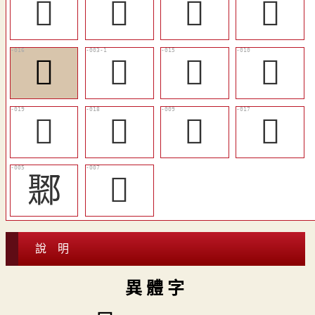
󶉧
𨛄
󶉬
󶉪
󶉯
𨜈
󶉮
󶉩
󶉱
󶉰
󶉨
𨝮
鄹
󶉦
說 明
異 體 字