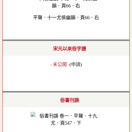
平聲．十一尤侯幽韻．頁66．右
宋元以來俗字譜
- 未公開 -
(
申請
)
俗書刊誤