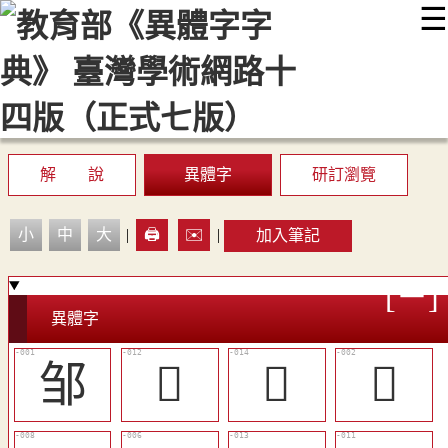
☰
:::
最新消息
常見問題
編輯說明
字典附錄
使用說明
顯示模式
網站導覽
EN
解 說
異體字
研訂瀏覽
小
中
大
|
🖨️
✉️
|
加入筆記
異體字
邹
󶉫
󶉭
𨛃