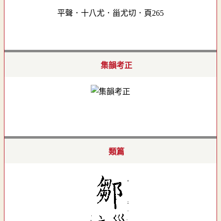
平聲．十八尤．甾尤切．頁265
集韻考正
類篇