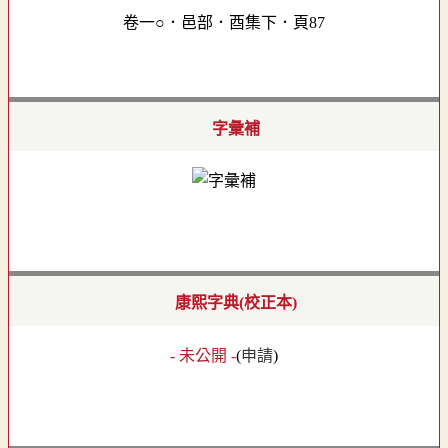
卷一○．邑部．酉集下．頁87
字彙補
康熙字典(校正本)
- 未公開 -
(
申請
)