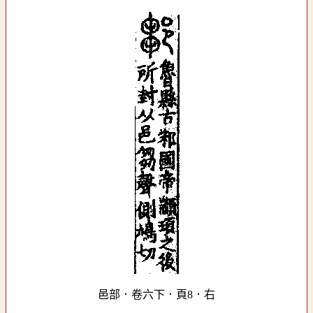
邑部．卷六下．頁8．右