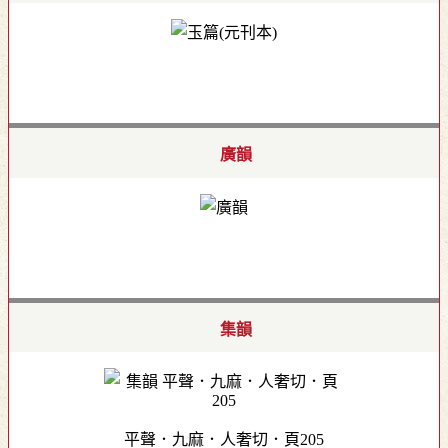
廣韻
集韻
平聲．九麻．人奢切．頁205