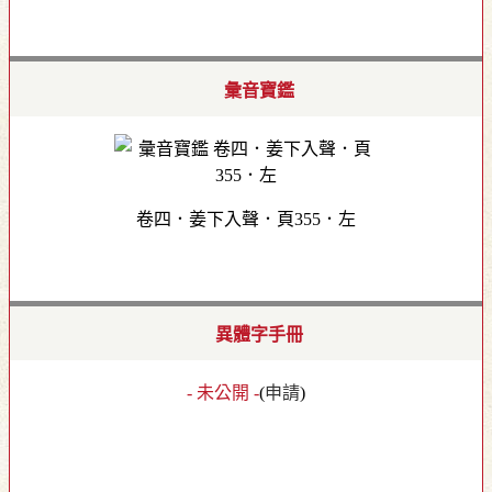
彙音寶鑑
卷四．姜下入聲．頁355．左
異體字手冊
- 未公開 -
(
申請
)