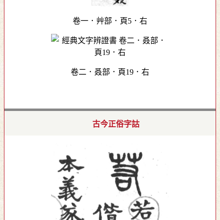
卷一．艸部．頁5．右
卷二．叒部．頁19．右
古今正俗字詁