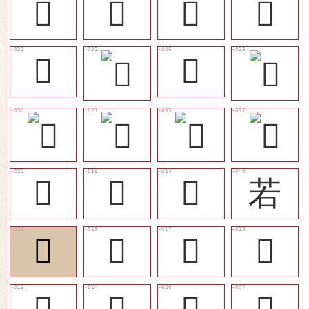
󴾑
𡧻
󴾉
󴾊
󴾍
𡻦
󴾇
󴾂
󴾀
若
󴽾
󴾄
󴾃
󴾁