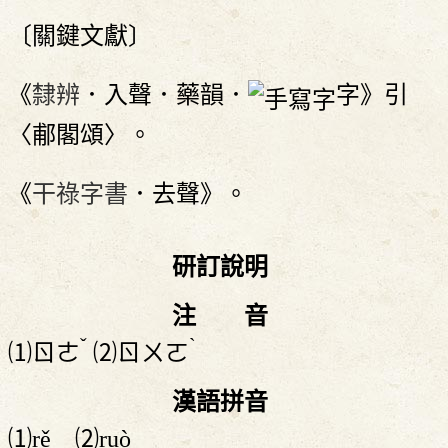
〔關鍵文獻〕
《
隸辨
．入聲．藥韻．
字》引
〈郙閣頌〉。
《
干祿字書
．去聲》。
研訂說明
注 音
ˇ
ˋ
⑴
ㄖㄜ
⑵
ㄖㄨㄛ
漢語拼音
⑴rě ⑵ruò