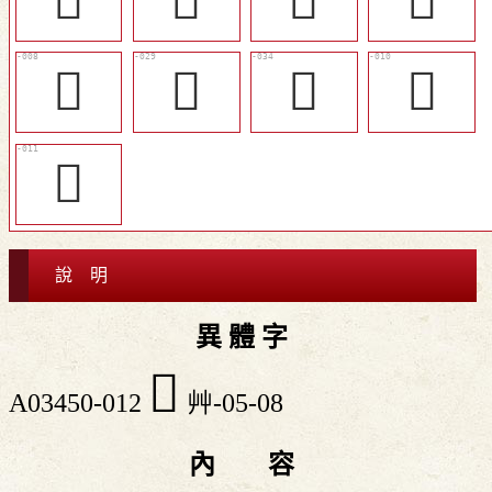
󴽿
󴾈
󴾅
𦱡
𦱢
󴾋
𦱶
𦴈
𧁇
說 明
異 體 字
󴽾
A03450-012
艸-05-08
內 容