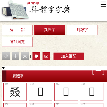
☰
:::
最新消息
常見問題
編輯說明
字典附錄
使用說明
顯示模式
網站導覽
EN
解 說
異體字
附錄字
研訂瀏覽
小
中
大
|
🖨️
✉️
|
加入筆記
異體字
叒
𠭀
𠭚
𠭞