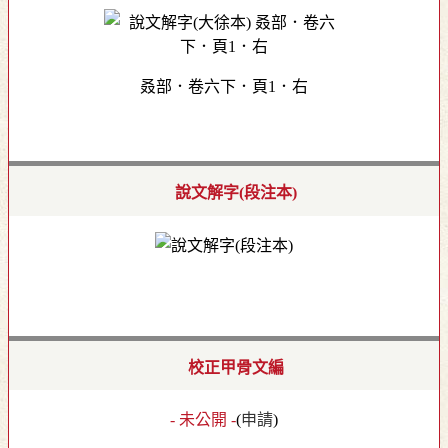
叒部．卷六下．頁1．右
說文解字(段注本)
校正甲骨文編
- 未公開 -
(
申請
)