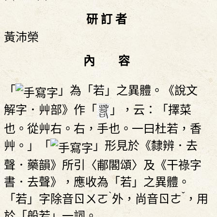
研 訂 者
黃沛榮
內 容
「
」為「若」之異體。《說文
解字．艸部》作「
」，云：「擇菜
也。從艸右。右，手也。一曰杜若，香
艸。」「
」形見於《隸辨．去
聲．藥韻》所引〈郙閣頌〉及《干祿字
書．去聲》，應收為「若」之異體。
ˋ
ˇ
「若」字除音
ㄖㄨㄛ
外，尚音
ㄖㄜ
，用
於「般若」一詞。