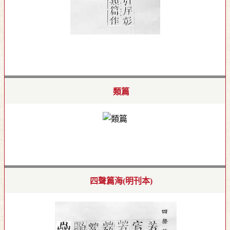
類篇
四聲篇海(明刊本)