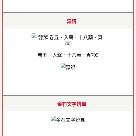
隸辨
卷五．入聲．十八藥．頁705
金石文字辨異