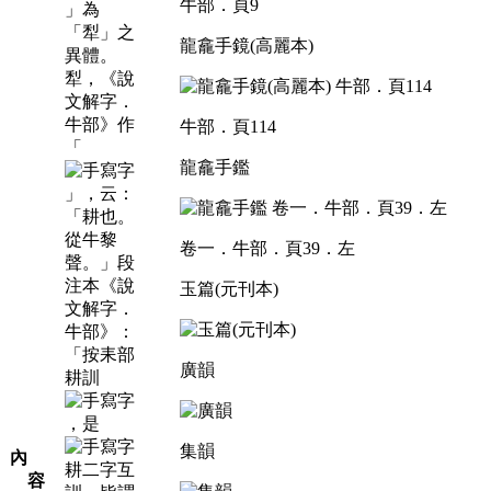
牛部．頁9
」為
「犁」之
龍龕手鏡(高麗本)
異體。
犁，《說
文解字．
牛部》作
牛部．頁114
「
龍龕手鑑
」，云：
「耕也。
從牛黎
卷一．牛部．頁39．左
聲。」段
注本《說
玉篇(元刊本)
文解字．
牛部》：
「按耒部
廣韻
耕訓
，是
集韻
內
耕二字互
容