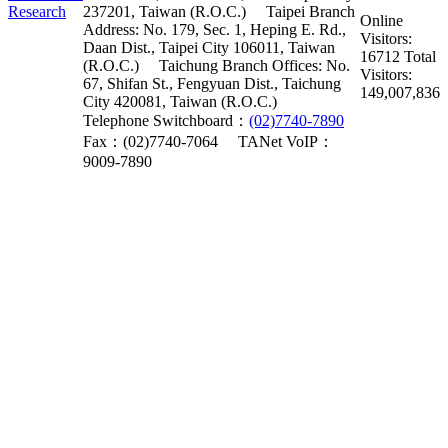
237201, Taiwan (R.O.C.)
Taipei Branch
Online
Address: No. 179, Sec. 1, Heping E. Rd.,
Visitors:
Daan Dist., Taipei City 106011, Taiwan
16712
Total
(R.O.C.)
Taichung Branch Offices: No.
Visitors:
67, Shifan St., Fengyuan Dist., Taichung
149,007,836
City 420081, Taiwan (R.O.C.)
Telephone Switchboard：
(02)7740-7890
Fax：(02)7740-7064
TANet VoIP：
9009-7890