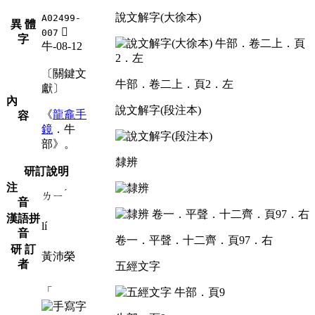
說文解字(大徐本)
A02499-
異 體
󳤥
007
字
牛-08-12
〔關鍵文
牛部．卷二上．頁2．左
獻〕
內
說文解字(段注本)
《
龍龕手
容
鏡
．牛
部》。
隸辨
研訂說明
注
ˊ
ㄌㄧ
音
漢語拼
lí
音
卷一．平聲．十二齊．頁97．右
研 訂
黃沛榮
者
五經文字
「