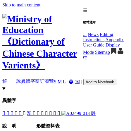
Skip to main content
☰
網站選單
:::
News
Editing
Instructions
Appendix
User Guide
Display
Mode
Sitemap
中
解 說
異體字
研訂瀏覽
S
M
L
|
🖨️
✉️
|
Add to Notebook
異體字
󳤧
󳤩
󳤫
󳤬
𤙟
󳤥
犂
󳤤
󳤪
󳤨
𤛺
𤛿
󳤦
𥝫
䵓
說 明
形體資料表