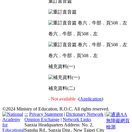
重訂直音篇
卷六．牛部．頁508．左
卷六．牛部．頁508．左
補充資料(一)
補充資料(二)
- Not available -
(
Application
)
©2024 Ministry of Education, R.O.C. All rights reserved.
:::
Privacy Statement
|
Dictionary Network
|
Opinion Exchange
|
Network Links
Sanxia Headquarters Address: No. 2,
Sanshu Rd., Sanxia Dist., New Taipei City