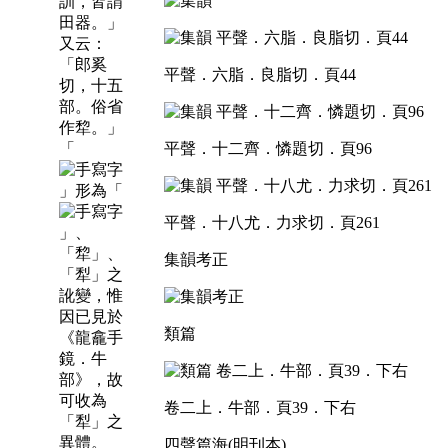
訓，皆謂
田器。」
又云：
「郎奚
平聲．六脂．良脂切．頁44
切，十五
部。俗省
作犂。」
「
平聲．十二齊．憐題切．頁96
」形為「
平聲．十八尤．力求切．頁261
」、
「犂」、
集韻考正
「犁」之
訛變，惟
因已見於
類篇
《龍龕手
鏡．牛
部》，故
可收為
卷二上．牛部．頁39．下右
「犁」之
異體。
四聲篇海(明刊本)