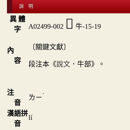
說 明
異 體
𤛿
A02499-002
牛-15-19
字
〔關鍵文獻〕
內
容
段注本《
說文
．牛部》。
注
ˊ
ㄌㄧ
音
漢語拼
lí
音