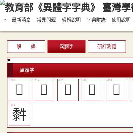
:::
最新消息
常見問題
編輯說明
字典附錄
使用說明
解 說
異體字
研訂瀏覽
異體字
󳤧
󳤩
󳤫
󳤬
𤙟
䵓