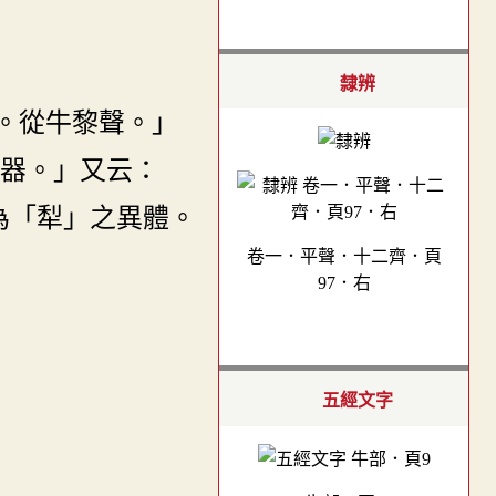
隸辨
。從牛黎聲。」
器。」又云：
為「犁」之異體。
卷一．平聲．十二齊．頁
97．右
五經文字