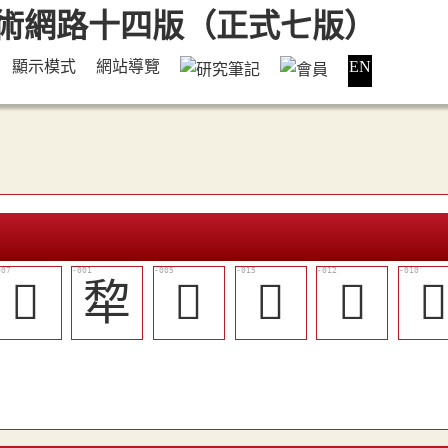
顯示模式
網站導覽
EN
󳤥
犂
󳤤
󳤪
󳤨
