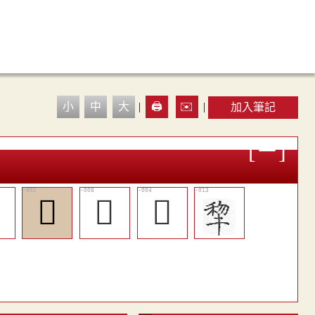
小
中
大
|
🖨️
✉️
|
加入筆記

𤛿
󳤦
𥝫