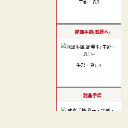
牛部．頁9
龍龕手鏡(高麗本)
牛部．頁114
龍龕手鑑