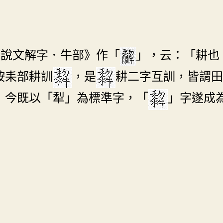
《說文解字．牛部》作「
」，云：「耕也
按耒部耕訓
，是
耕二字互訓，皆謂田
」今既以「犁」為標準字，「
」字遂成