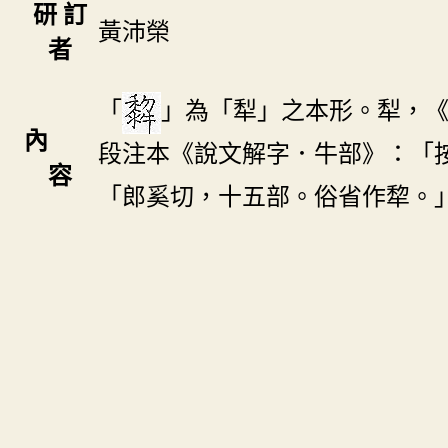
研 訂
黃沛榮
者
「
」為「犁」之本形。犁，
內
段注本《說文解字．牛部》：「
容
「郎奚切，十五部。俗省作犂。