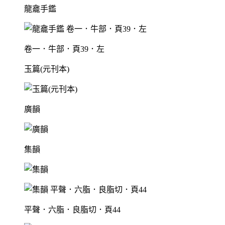
龍龕手鑑
卷一．牛部．頁39．左
玉篇(元刊本)
廣韻
集韻
平聲．六脂．良脂切．頁44