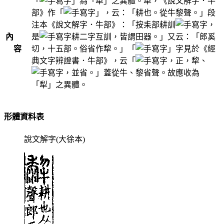
「
」為「犁」之異體。犁，《說文解字．牛
部》作「
」，云：「耕也。從牛黎聲。」段
注本《說文解字．牛部》：「按耒部耕訓
，
內
是
耕二字互訓，皆謂田器。」又云：「郎奚
容
切，十五部。俗省作犂。」「
」字見於《經
典文字辨證書．牛部》，云「
，正，犂、
，並省。」蓋從牛、黎省聲。故應收為
「犁」之異體。
形體資料表
說文解字(大徐本)