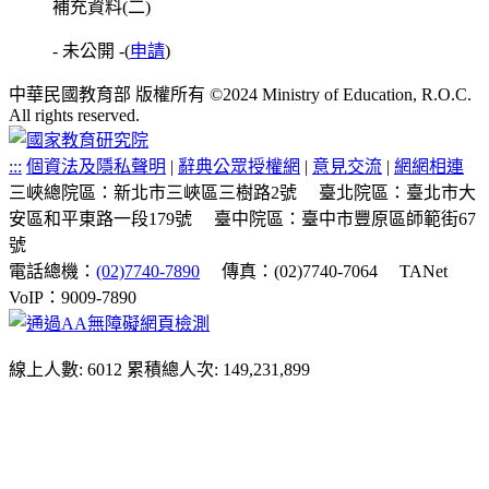
補充資料(二)
- 未公開 -
(
申請
)
中華民國教育部 版權所有 ©2024 Ministry of Education, R.O.C.
All rights reserved.
:::
個資法及隱私聲明
|
辭典公眾授權網
|
意見交流
|
網網相連
三峽總院區：新北市三峽區三樹路2號
臺北院區：臺北市大
安區和平東路一段179號
臺中院區：臺中市豐原區師範街67
號
電話總機：
(02)7740-7890
傳真：(02)7740-7064
TANet
VoIP：9009-7890
線上人數: 6012
累積總人次: 149,231,899