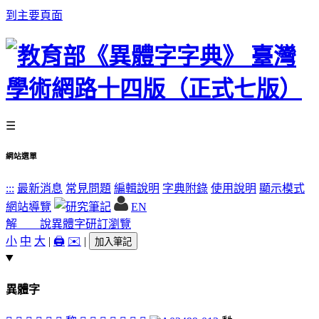
到主要頁面
☰
網站選單
:::
最新消息
常見問題
編輯說明
字典附錄
使用說明
顯示模式
網站導覽
EN
解 說
異體字
研訂瀏覽
小
中
大
|
🖨️
✉️
|
加入筆記
異體字