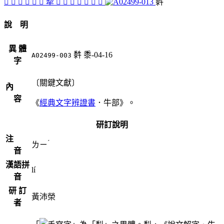
󳤧
󳤩
󳤫
󳤬
𤙟
󳤥
犂
󳤤
󳤪
󳤨
𤛺
𤛿
󳤦
𥝫
䵓
說 明
異 體
䵓
黍-04-16
A02499-003
字
〔關鍵文獻〕
內
容
《
經典文字辨證書
．牛部》。
研訂說明
注
ˊ
ㄌㄧ
音
漢語拼
lí
音
研 訂
黃沛榮
者