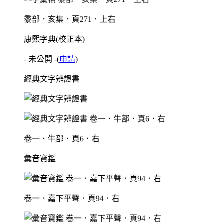
黍部．亥集．頁271．上右
康熙字典(校正本)
- 未公開 -
(
申請
)
經典文字辨證書
卷一．牛部．頁6．右
彙音寶鑑
卷一．嘉下平聲．頁94．右