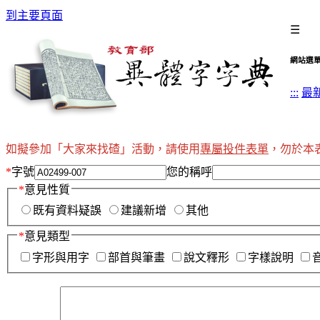
到主要頁面
☰
網站選
:::
最
如擬參加「大家來找碴」活動，請使用
專屬投件表單
，勿於本
*
字號
您的稱呼
*
意見性質
既有資料疑誤
建議新增
其他
*
意見類型
字形與用字
部首與筆畫
說文釋形
字樣說明