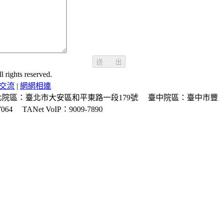
送 出
ghts reserved.
交流
|
網網相連
北院區：臺北市大安區和平東路一段179號
臺中院區：臺中市豐
064
TANet VoIP：9009-7890