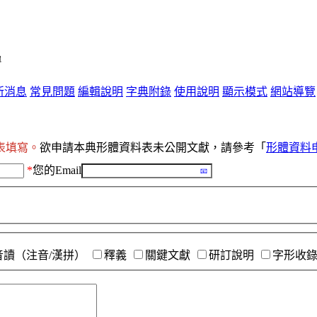
單
新消息
常見問題
編輯說明
字典附錄
使用說明
顯示模式
網站導覽
表填寫。
欲申請本典形體資料表未公開文獻，請參考「
形體資料
*
您的Email
音讀（注音/漢拼）
釋義
關鍵文獻
研訂說明
字形收