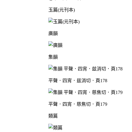
玉篇(元刊本)
廣韻
集韻
平聲．四宵．兹消切．頁178
平聲．四宵．慈焦切．頁179
類篇