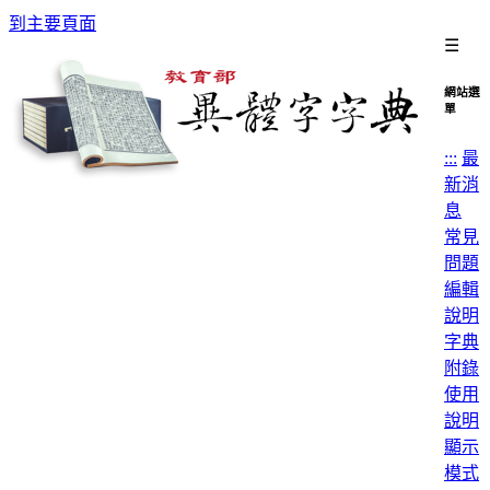
到主要頁面
☰
網站選
單
:::
最
新消
息
常見
問題
編輯
說明
字典
附錄
使用
說明
顯示
模式