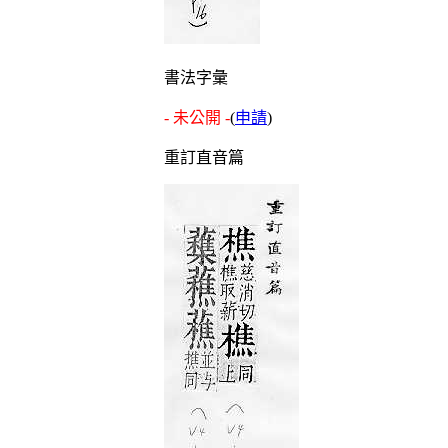
書法字彙
- 未公開 -
(
申請
)
重訂直音篇