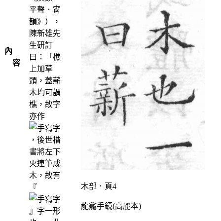
平聲．宵
韻》），
陳新雄先
生研訂
內
曰：「樵
容
上加草
頭，蓋薪
木均可謂
樵，故字
亦作
，後世楷
書將左下
火連筆成
木，故有
木部．頁4
『
龍龕手鏡(高麗本)
』字一形