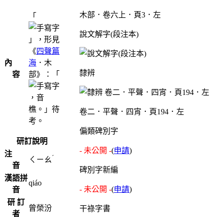
木部．卷六上．頁3．左
「
說文解字(段注本)
」，形見
《
四聲篇
內
海
．木
隸辨
容
部》：「
，音
樵。」待
卷二．平聲．四宵．頁194．左
考。
偏類碑別字
研訂說明
- 未公開 -
(
申請
)
注
ˊ
ㄑㄧㄠ
音
碑別字新編
漢語拼
qiáo
- 未公開 -
(
申請
)
音
研 訂
曾榮汾
干祿字書
者