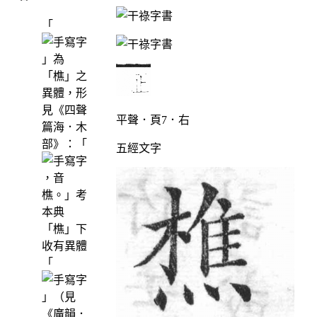
「
」為
「樵」之
異體，形
見《四聲
平聲．頁7．右
篇海．木
部》：「
五經文字
，音
樵。」考
本典
「樵」下
收有異體
「
」（見
《廣韻．