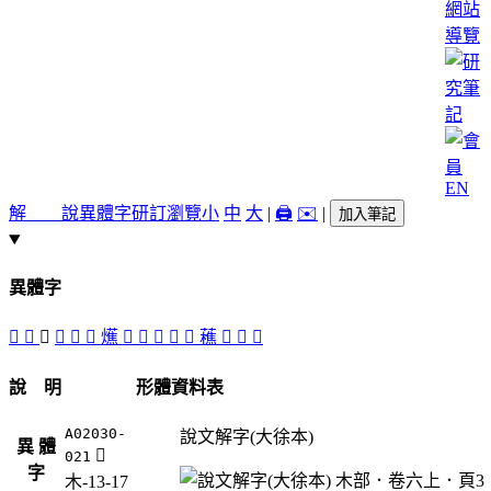
網站
導覽
EN
解 說
異體字
研訂瀏覽
小
中
大
|
🖨️
✉️
|
加入筆記
異體字
󲹮
󲹯
󲹸
󲹷
𣟶
󲹰
爑
󲹳
󲹲
𦿕
󲹱
󲹶
藮
󲹵
󲹴
𧄡
說 明
形體資料表
A02030-
說文解字(大徐本)
異 體
󲹸
021
字
木-13-17