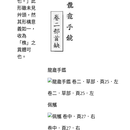
也。」此
形雖未見
艸頭，然
其形構意
義如一，
收為
「樵」之
異體可
也。
龍龕手鑑
卷二．草部．頁25．左
佩觿
卷中．頁27．右