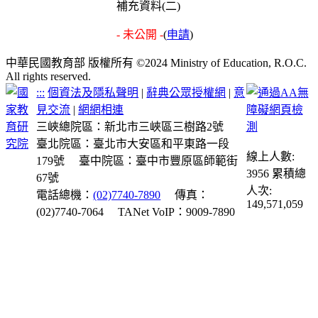
補充資料(二)
- 未公開 -
(
申請
)
中華民國教育部 版權所有 ©2024 Ministry of Education, R.O.C.
All rights reserved.
:::
個資法及隱私聲明
|
辭典公眾授權網
|
意
見交流
|
網網相連
三峽總院區：新北市三峽區三樹路2號
臺北院區：臺北市大安區和平東路一段
線上人數:
179號
臺中院區：臺中市豐原區師範街
3956
累積總
67號
人次:
電話總機：
(02)7740-7890
傳真：
149,571,059
(02)7740-7064
TANet VoIP：9009-7890