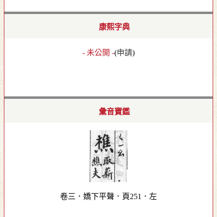
康熙字典
- 未公開 -
(
申請
)
彙音寶鑑
卷三．嬌下平聲．頁251．左