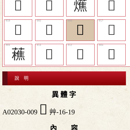
𣟶
󲹰
爑
󲹳
󲹲
𦿕
󲹱
󲹶
藮
󲹵
󲹴
𧄡
說 明
異 體 字
󲹱
A02030-009
艸-16-19
內 容