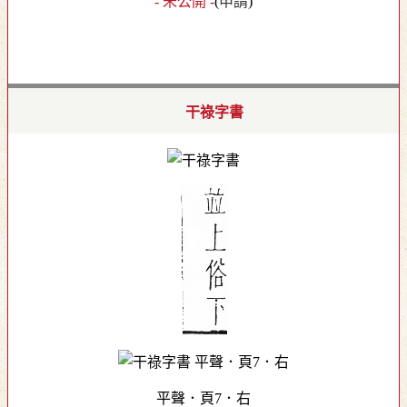
- 未公開 -
(
申請
)
干祿字書
平聲．頁7．右