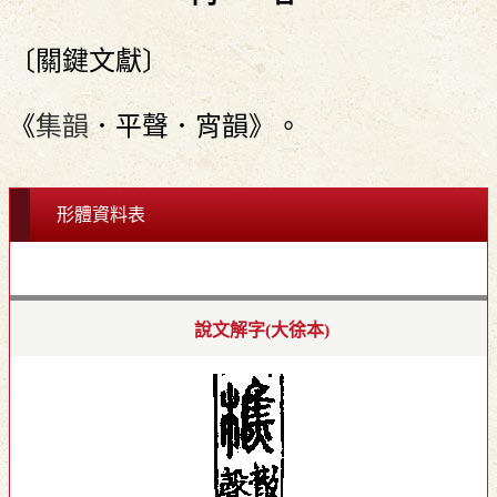
〔關鍵文獻〕
《
集韻
．平聲．宵韻》。
形體資料表
說文解字(大徐本)