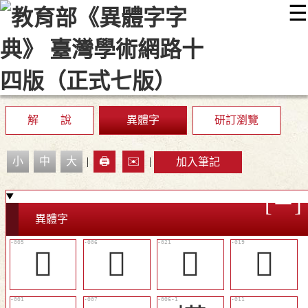
☰
:::
最新消息
常見問題
編輯說明
字典附錄
使用說明
顯示模式
網站導覽
EN
解 說
異體字
研訂瀏覽
小
中
大
|
🖨️
✉️
|
加入筆記
異體字
󲹮
󲹯
󲹸
󲹷