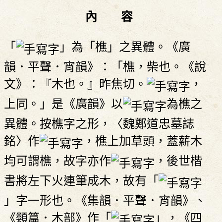
內 容
「
」為「樵」之異體。《廣
韻．平聲．宵韻》：「樵，柴也。《說
文》：『木也。』昨焦切。
，
上同。」是《廣韻》以
為樵之
異體。按樵字之形，〈魏鄭道忠墓誌
銘〉作
，樵上加草頭，蓋薪木
均可謂樵，故字亦作
，後世楷
書將左下火連筆成木，故有「
」字一形也。《集韻．平聲．宵韻》、
《類篇．木部》作「
」，《四