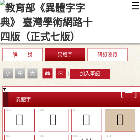
☰
:::
最新消息
常見問題
編輯說明
字典附錄
使用說明
顯示模式
網站導覽
EN
解 說
異體字
研訂瀏覽
小
中
大
|
🖨️
✉️
|
加入筆記
異體字
󲹮
󲹯
󲹸
󲹷