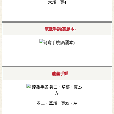
木部．頁4
龍龕手鏡(高麗本)
龍龕手鑑
卷二．草部．頁25．左