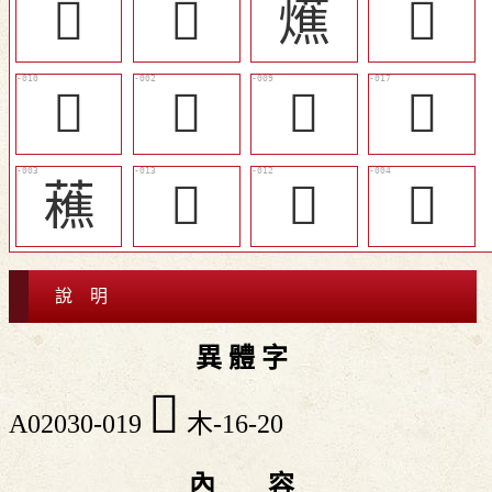
𣟶
󲹰
爑
󲹳
󲹲
𦿕
󲹱
󲹶
藮
󲹵
󲹴
𧄡
說 明
異 體 字
󲹷
A02030-019
木-16-20
內 容