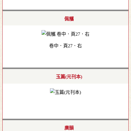
佩觿
卷中．頁27．右
玉篇(元刊本)
廣韻