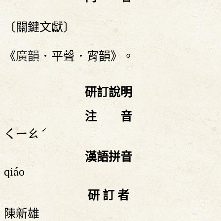
〔關鍵文獻〕
《
廣韻
．平聲．宵韻》。
研訂說明
注 音
ˊ
ㄑㄧㄠ
漢語拼音
qiáo
研 訂 者
陳新雄