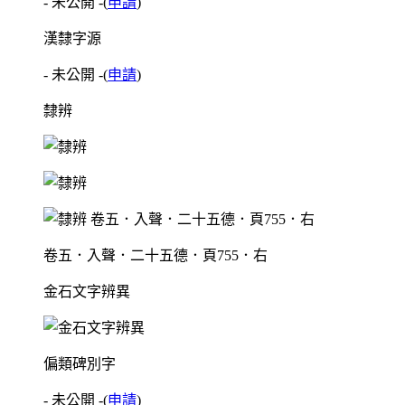
- 未公開 -
(
申請
)
漢隸字源
- 未公開 -
(
申請
)
隸辨
卷五．入聲．二十五德．頁755．右
金石文字辨異
偏類碑別字
- 未公開 -
(
申請
)