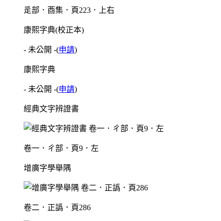
辵部．酉集．頁223．上右
康熙字典(校正本)
- 未公開 -
(
申請
)
康熙字典
- 未公開 -
(
申請
)
經典文字辨證書
卷一．ㄔ部．頁9．左
增廣字學舉隅
卷二．正譌．頁286