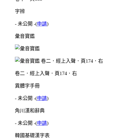
字辨
- 未公開 -
(
申請
)
彙音寶鑑
卷二．經上入聲．頁174．右
異體字手冊
- 未公開 -
(
申請
)
角川漢和辭典
- 未公開 -
(
申請
)
韓國基礎漢字表