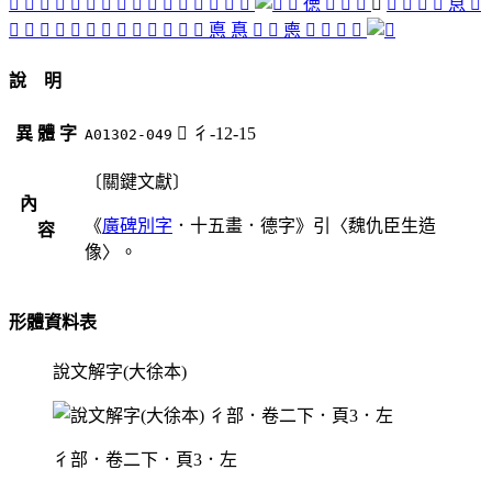
󰍯
󰑮
󵗆
󱺿
󰐺
󱻝
󱺾
󱻙
󱻔
󱻇
󱻊
󱺴
󱻞
󱻚
󱻄
󱺻
󱺼
徳
󱻖
󱻆
󱻐
󱻛
󱻒
󱻋
󱻑
󱺽
恴
󱺹
󱻁
󱻌
󱻍
󱻎
󱻈
󱻟
󱺵
󱻉
󱺺
󱻃
󱻓
󱻜
󱻅
悳
惪
󱺶
󱺸
㥁
󱻏
󱺷
󱻗
󱻕
說 明
異 體 字
󱻛
彳-12-15
A01302-049
〔關鍵文獻〕
內
《
廣碑別字
．十五畫．德字》引〈魏仇臣生造
容
像〉。
形體資料表
說文解字(大徐本)
彳部．卷二下．頁3．左