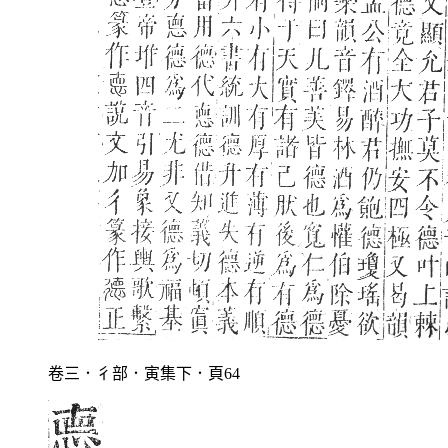
卷三．彳部．寅集下．頁64