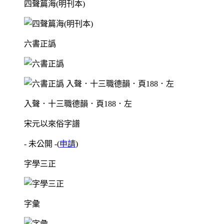
四聲篇海(明刊本)
六書正譌
入聲．十三職德韻．頁188．左
宋元以來俗字譜
- 未公開 -
(
申請
)
字學三正
字彙