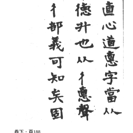
卷下．頁188