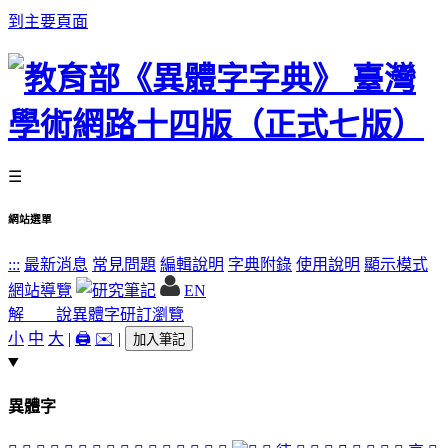
到主要頁面
☰
網站選單
:::
最新消息
常見問題
編輯說明
字典附錄
使用說明
顯示模式
網站導覽
EN
解 說
異體字
研訂瀏覽
小
中
大
|
🖨️
✉️
|
加入筆記
異體字