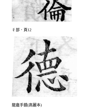
彳部．頁12
龍龕手鏡(高麗本)