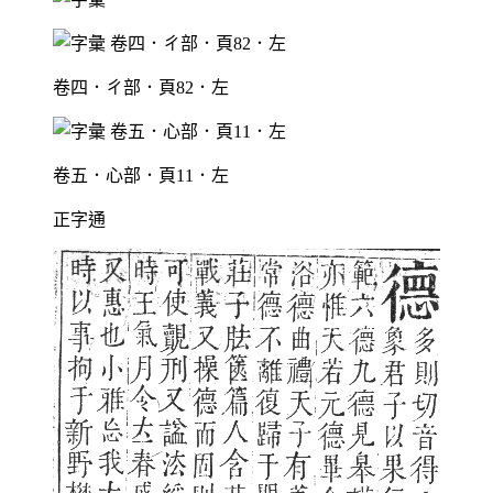
卷四．ㄔ部．頁82．左
卷五．心部．頁11．左
正字通