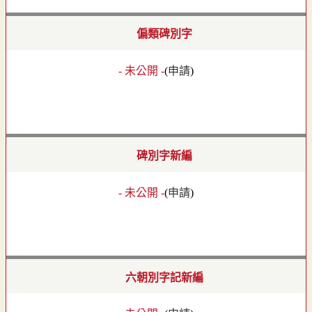
偏類碑別字
- 未公開 -
(
申請
)
碑別字新編
- 未公開 -
(
申請
)
六朝別字記新編