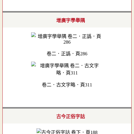
增廣字學舉隅
卷二．正譌．頁286
卷二．古文字略．頁311
古今正俗字詁