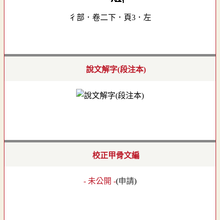
彳部．卷二下．頁3．左
說文解字(段注本)
校正甲骨文編
- 未公開 -
(
申請
)