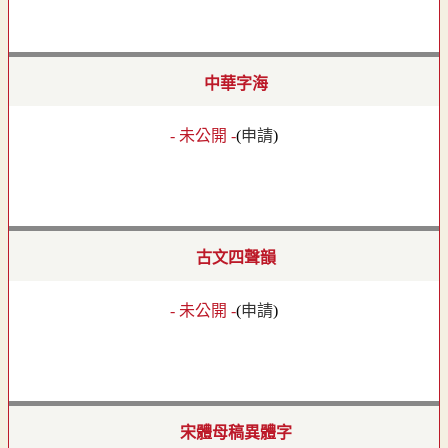
中華字海
- 未公開 -
(
申請
)
古文四聲韻
- 未公開 -
(
申請
)
宋體母稿異體字