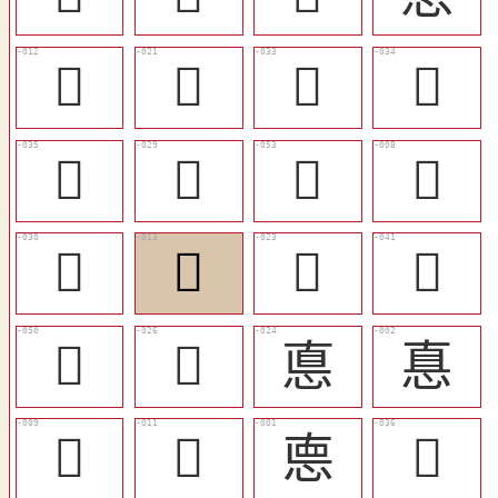
󱺹
󱻁
󱻌
󱻍
󱻎
󱻈
󱻟
󱺵
󱻉
󱺺
󱻃
󱻓
󱻜
󱻅
悳
惪
󱺶
󱺸
㥁
󱻏