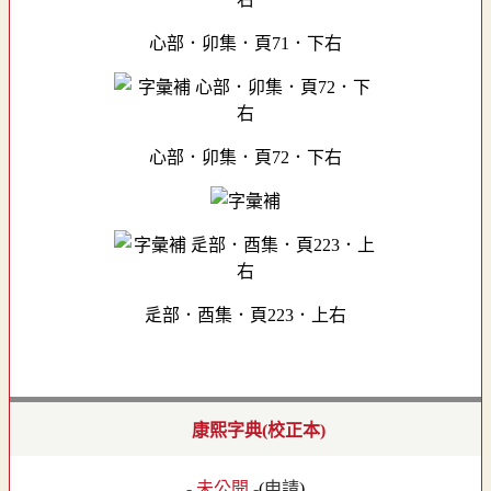
心部．卯集．頁71．下右
心部．卯集．頁72．下右
辵部．酉集．頁223．上右
康熙字典(校正本)
- 未公開 -
(
申請
)