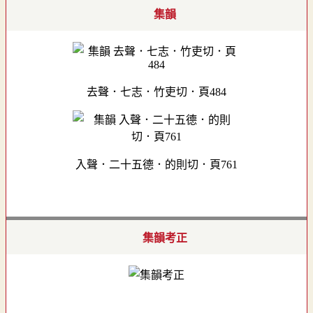
集韻
去聲．七志．竹吏切．頁484
入聲．二十五德．的則切．頁761
集韻考正