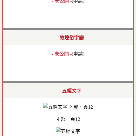
- 未公開 -
(
申請
)
敦煌俗字譜
- 未公開 -
(
申請
)
五經文字
彳部．頁12