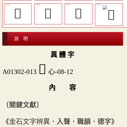
󱺷
󱻗
󱻕
說 明
異 體 字
󱺺
A01302-013
心-08-12
內 容
〔關鍵文獻〕
《
金石文字辨異
．入聲．職韻．德字》