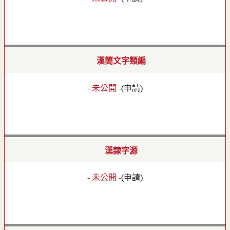
漢簡文字類編
- 未公開 -
(
申請
)
漢隸字源
- 未公開 -
(
申請
)