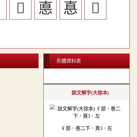

󱻅
悳
惪
󱺶
形體資料表
說文解字(大徐本)
彳部．卷二下．頁3．左