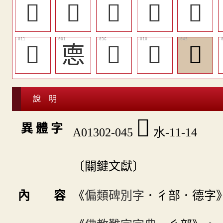
󱻌
󱻍
󱻎
󱻈
󱻟
󱺸
㥁
󱻏
󱺷
󱻗
說 明
󱻗
異 體 字
A01302-045
水-11-14
〔關鍵文獻〕
內 容
《
偏類碑別字
．彳部．德字