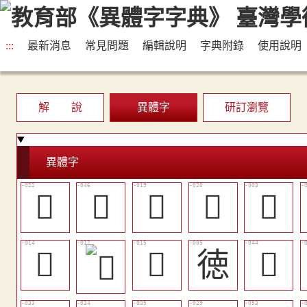
:::
最新消息
常見問題
編輯說明
字典附錄
使用說明
解 說
異體字
研訂瀏覽
異體字
󰍯
󰑮
󵗆
󱺿
󰐺
󱺻
󱺼
徳
󱻖