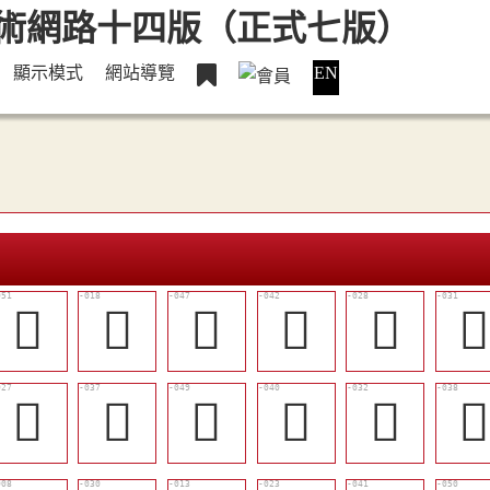
顯示模式
網站導覽
EN
󱻝
󱺾
󱻙
󱻔
󱻇

󱻆
󱻐
󱻛
󱻒
󱻋
