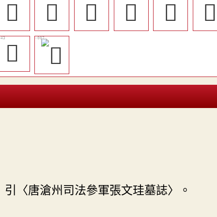
󱺵
󱻉
󱺺
󱻃
󱻓

󱻕
》引〈唐滄州司法參軍張文珪墓誌〉。