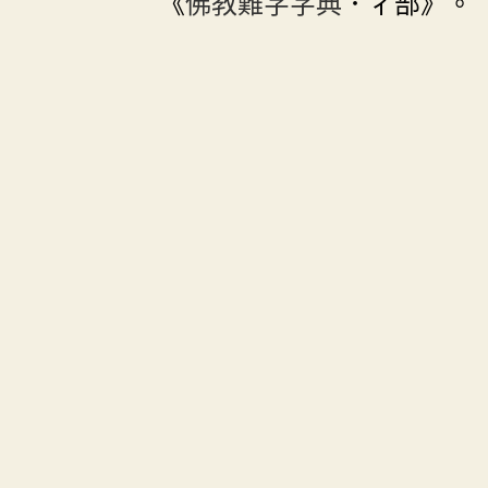
《
佛教難字字典
．彳部》。