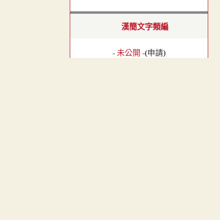
漢簡文字類編
- 未公開 -
(
申請
)
︿
漢隸字源
TOP
- 未公開 -
(
申請
)
隸辨