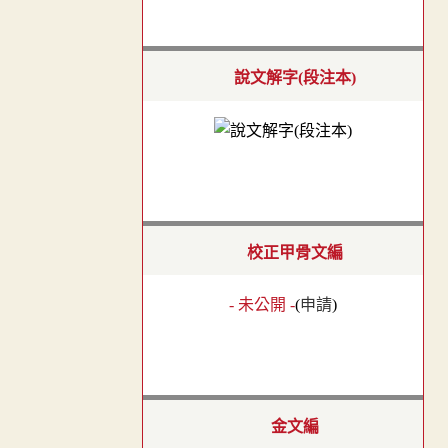
說文解字(段注本)
校正甲骨文編
- 未公開 -
(
申請
)
金文編