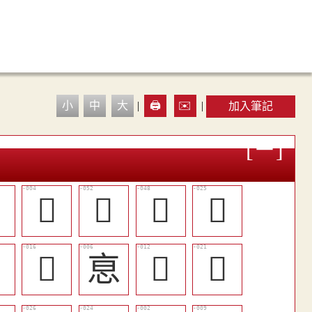
小
中
大
|
🖨️
✉️
|
加入筆記

󱺴
󱻞
󱻚
󱻄

󱺽
恴
󱺹
󱻁