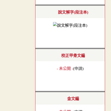
說文解字(段注本)
校正甲骨文編
- 未公開 -
(
申請
)
金文編