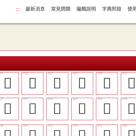
:::
最新消息
常見問題
編輯說明
字典附錄
使
󱻝
󱺾
󱻙
󱻔
󱻇

󱻆
󱻐
󱻛
󱻒
󱻋

󱺵
󱻉
󱺺
󱻃
󱻓
