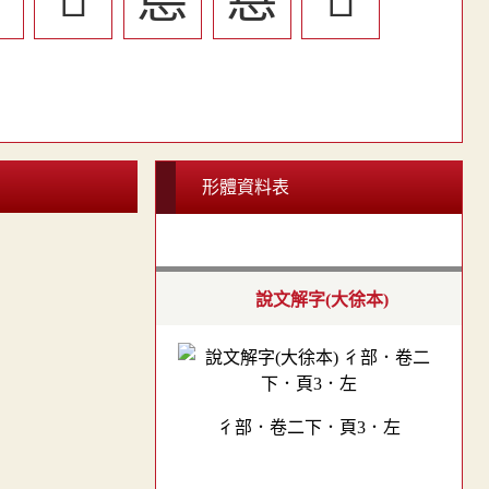
形體資料表
說文解字(大徐本)
彳部．卷二下．頁3．左