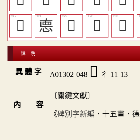
󱺸
㥁
󱻏
󱺷
󱻗
說 明
󱻚
異 體 字
A01302-048
彳-11-13
〔關鍵文獻〕
內 容
《
碑別字新編
．十五畫．德