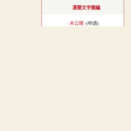
漢簡文字類編
- 未公開 -
(
申請
)
︿
漢隸字源
TOP
- 未公開 -
(
申請
)
隸辨