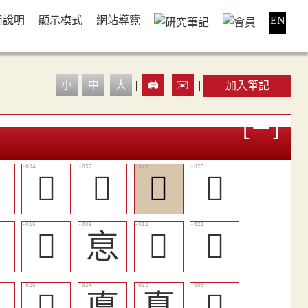
用說明
顯示模式
網站導覽
EN
小
中
大
|
🖨️
✉️
|
加入筆記

󱺴
󱻞
󱻚
󱻄

󱺽
恴
󱺹
󱻁

󱻅
悳
惪
󱺶