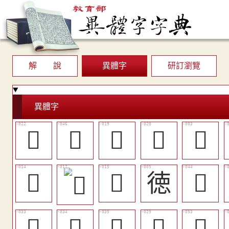
解 說
異體字
研訂瀏覽
異體字
󰍯
󰑮
󵗆
󱺿
󰐺
󱺻
󱺼
徳
󱻖
󱻌
󱻍
󱻎
󱻈
󱻟