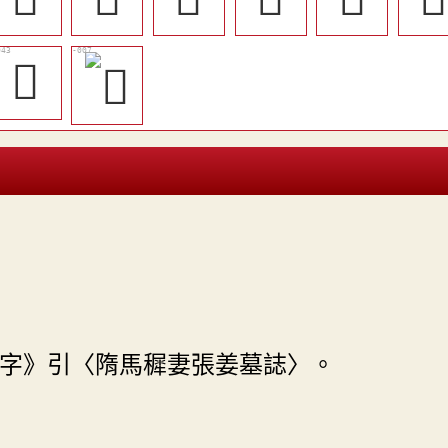
󱻕
字》引〈隋馬穉妻張姜墓誌〉。