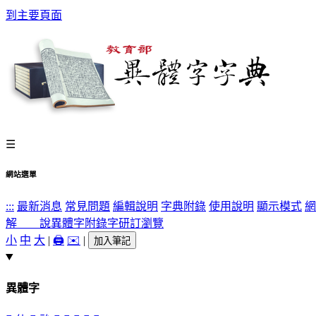
到主要頁面
☰
網站選單
:::
最新消息
常見問題
編輯說明
字典附錄
使用說明
顯示模式
網
解 說
異體字
附錄字
研訂瀏覽
小
中
大
|
🖨️
✉️
|
加入筆記
異體字