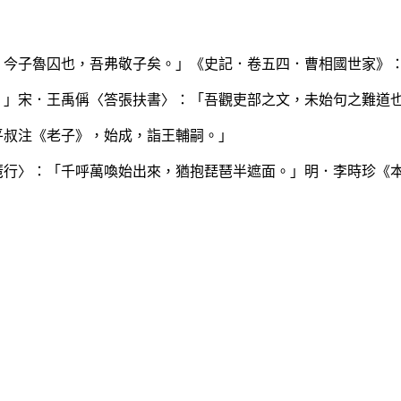
，今子魯囚也，吾弗敬子矣。」《史記．卷五四．曹相國世家》
。」宋．王禹偁〈答張扶書〉：「吾觀吏部之文，未始句之難道
平叔注《老子》，始成，詣王輔嗣。」
琶行〉：「千呼萬喚始出來，猶抱琵琶半遮面。」明．李時珍《