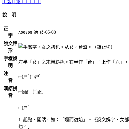
󱑘
乨
𠃭
兘
𠙉
󱑖
󱑕
󱑙
󱑗
說 明
正
始
女-05-08
A00908
字
說文釋
，女之初也。从女，台聲。（詩止切）
形
字樣說
左半「女」之末橫斜挑。右半作「台」：上作「厶」，
明
注
ˇ
ˋ
㈠
ㄕ
㈡
ㄕ
音
漢語拼
㈠shǐ ㈡shì
音
ˇ
㈠
ㄕ
1. 起點、開端。如：「週而復始」。《說文解字．
也。」