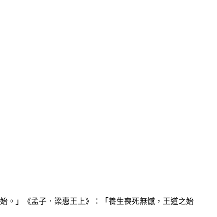
終始。」《孟子．梁惠王上》：「養生喪死無憾，王道之始