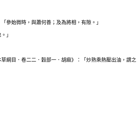
：「參始微時，與蕭何善；及為將相，有隙。」
也。」
本草綱目．卷二二．穀部一．胡麻》：「炒熟乘熱壓出油，謂之