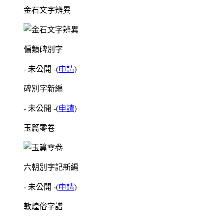
金石文字辨異
偏類碑別字
- 未公開 -
(
申請
)
碑別字新編
- 未公開 -
(
申請
)
玉篇零卷
六朝別字記新編
- 未公開 -
(
申請
)
敦煌俗字譜