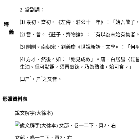
2. 當副詞：
⑴ 最初、當初。《左傳．莊公十一年》：「始吾敬子
釋
義
⑵ 嘗、曾。《莊子．齊物論》：「有以為未始有物者
⑶ 剛剛。南朝宋．劉義慶《世說新語．文學》：「何
⑷ 方才、然後。如：「始見成效」。唐．白居易〈琵
生油。但可點照，須再煎鍊，乃為熟油，始可食。」
ˋ
ˇ
㈡
ㄕ
，
ㄕ
之又音。
形體資料表
說文解字(大徐本)
女部．卷一二下．頁2．右