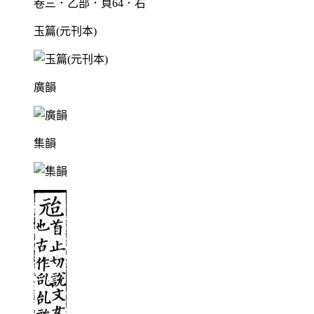
卷三．乙部．頁64．右
玉篇(元刊本)
廣韻
集韻