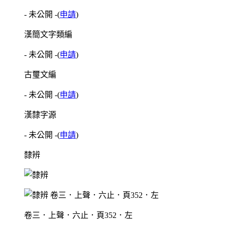
- 未公開 -
(
申請
)
漢簡文字類編
- 未公開 -
(
申請
)
古璽文編
- 未公開 -
(
申請
)
漢隸字源
- 未公開 -
(
申請
)
隸辨
卷三．上聲．六止．頁352．左