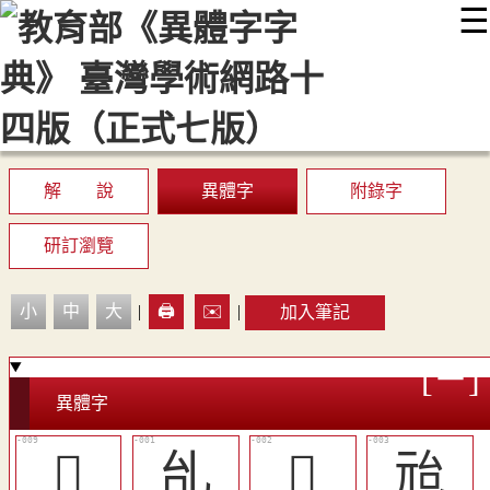
☰
:::
最新消息
常見問題
編輯說明
字典附錄
使用說明
顯示模式
網站導覽
EN
解 說
異體字
附錄字
研訂瀏覽
小
中
大
|
🖨️
✉️
|
加入筆記
異體字
󱑘
乨
𠃭
兘