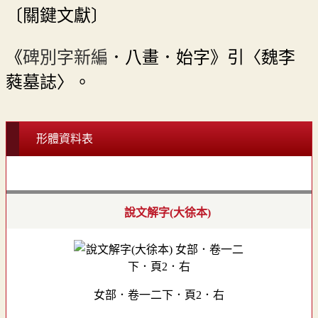
〔關鍵文獻〕
《
碑別字新編
．八畫．始字》引〈魏李
蕤墓誌〉。
形體資料表
說文解字(大徐本)
女部．卷一二下．頁2．右