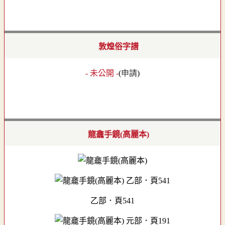
敦煌俗字譜
- 未公開 -
(
申請
)
龍龕手鏡(高麗本)
乙部．頁541