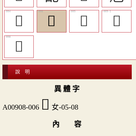
𠙉
󱑖
󱑕
󱑙
󱑗
說 明
異 體 字
󱑖
A00908-006
女-05-08
內 容