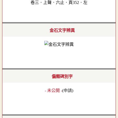
卷三．上聲．六止．頁352．左
金石文字辨異
偏類碑別字
- 未公開 -
(
申請
)