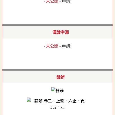
- 未公開 -
(
申請
)
漢隸字源
- 未公開 -
(
申請
)
隸辨