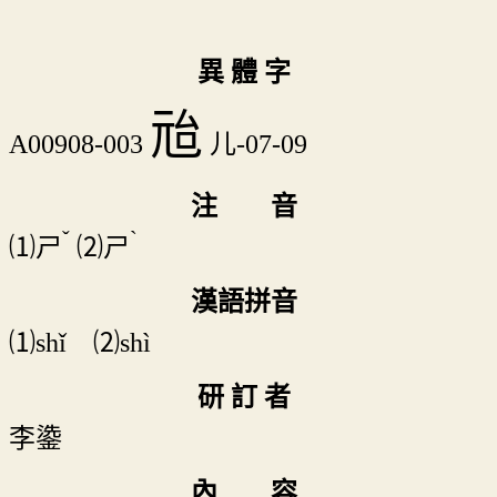
異 體 字
兘
A00908-003
儿-07-09
注 音
ˇ
ˋ
⑴
ㄕ
⑵
ㄕ
漢語拼音
⑴shǐ ⑵shì
研 訂 者
李鍌
內 容