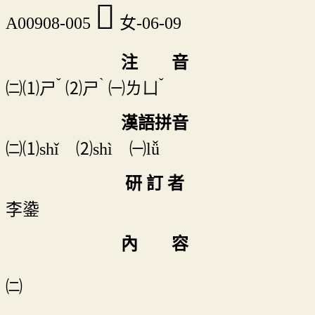
󱑕
A00908-005
女-06-09
注 音
ˇ
ˋ
ˇ
㈡⑴
ㄕ
⑵
ㄕ
㈠
ㄌㄩ
漢語拼音
㈡⑴shǐ ⑵shì ㈠lǚ
研 訂 者
李鍌
內 容
㈡