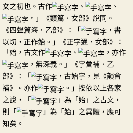
女之初也。古作
、
、
。」《類篇．女部》說同。
《四聲篇海．乙部》：「
，書
以切，正作始。」《正字通．女部》：
「始，古文作
、
，亦作
，無深義。」《字彙補．乙
部》：「
，古始字，見《韻會
補》。亦作
。」按依以上各家
之說，「
」為「始」之古文，
則「
」為「始」之異體，應可
知矣。