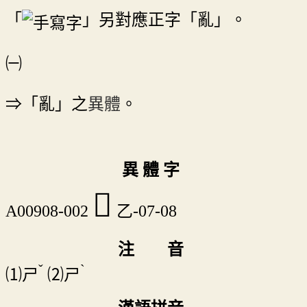
「
」另對應正字「亂」。
㈠
⇒「亂」之
異體
。
異 體 字
𠃭
A00908-002
乙-07-08
注 音
ˇ
ˋ
⑴
ㄕ
⑵
ㄕ