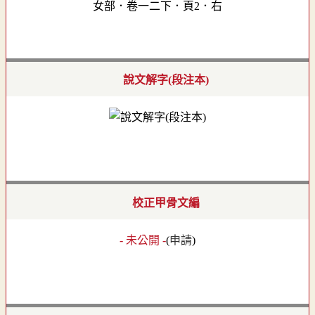
女部．卷一二下．頁2．右
說文解字(段注本)
校正甲骨文編
- 未公開 -
(
申請
)