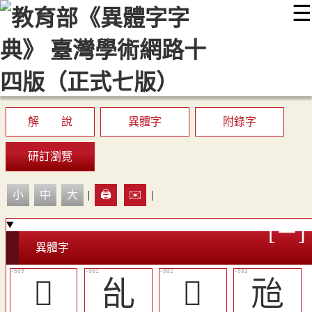
☰
:::
最新消息
常見問題
編輯說明
字典附錄
使用說明
顯示模式
網站導覽
EN
解 說
異體字
附錄字
研訂瀏覽
小
中
大
|
🖨️
✉️
|
異體字
󱑘
乨
𠃭
兘