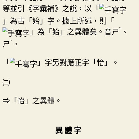
等並引《字彙補》之說，以「
」為古「始」字。據上所述，則「
ˇ
」為「始」之異體矣。音
ㄕ
、
ˋ
ㄕ
。
「
」字另對應正字「怡」。
㈡
⇒「怡」之
異體
。
異 體 字