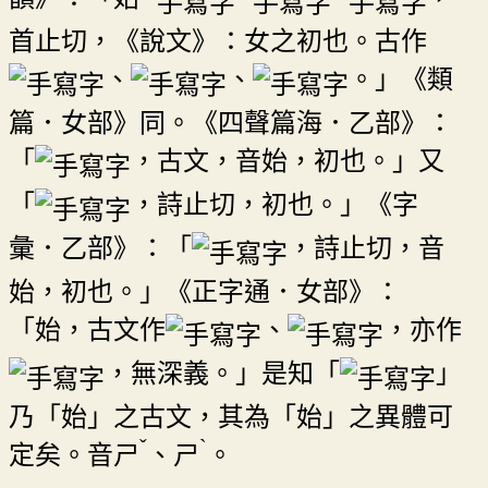
首止切，《說文》：女之初也。古作
、
、
。」《類
篇．女部》同。《四聲篇海．乙部》：
「
，古文，音始，初也。」又
「
，詩止切，初也。」《字
彙．乙部》：「
，詩止切，音
始，初也。」《正字通．女部》：
「始，古文作
、
，亦作
，無深義。」是知「
」
乃「始」之古文，其為「始」之異體可
ˇ
ˋ
定矣。音
ㄕ
、
ㄕ
。