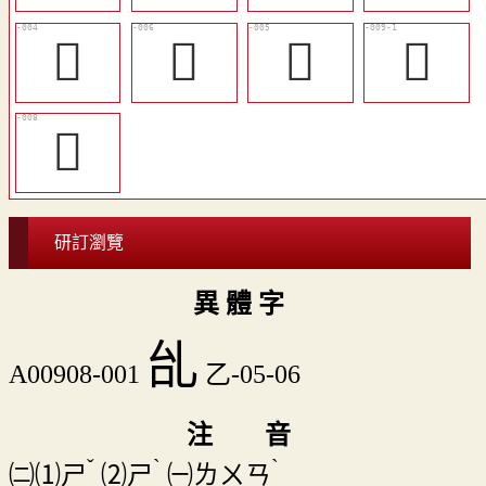
𠙉
󱑖
󱑕
󱑙
󱑗
研訂瀏覽
異 體 字
乨
A00908-001
乙-05-06
注 音
ˇ
ˋ
ˋ
㈡⑴
ㄕ
⑵
ㄕ
㈠
ㄌㄨㄢ