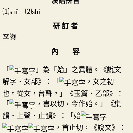
漢語拼音
⑴shǐ ⑵shì
研 訂 者
李鍌
內 容
「
」為「始」之異體。《說文
解字．女部》：「
，女之初
也。從女，台聲。」《玉篇．乙部》：
「
，書以切，今作始。」《集
韻．上聲．止韻》：「始
，首止切，《說文》：