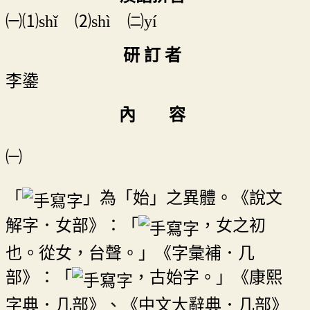
㈠⑴shǐ ⑵shì ㈡yí
研 訂 者
李鍌
內 容
㈠
「
」為「始」之異體。《說文
解字．女部》：「
，女之初
也。從女，台聲。」《字彙補．几
部》：「
，古始字。」《康熙
字典．几部》、《中文大辭典．几部》