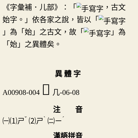
《字彙補．儿部》：「
，古文
始字。」依各家之說，皆以「
」為「始」之古文，故「
」為
「始」之異體矣。
異 體 字
𠙉
A00908-004
几-06-08
注 音
ˇ
ˋ
ˊ
㈠⑴
ㄕ
⑵
ㄕ
㈡
ㄧ
漢語拼音