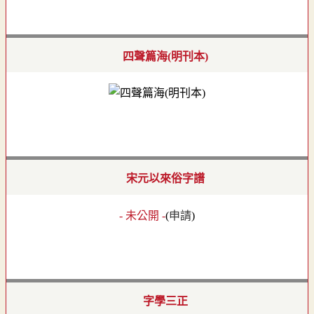
四聲篇海(明刊本)
宋元以來俗字譜
- 未公開 -
(
申請
)
字學三正