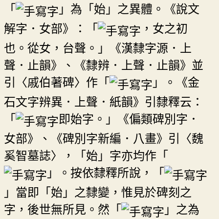
「
」為「始」之異體。《說文
解字．女部》：「
，女之初
也。從女，台聲。」《漢隸字源．上
聲．止韻》、《隸辨．上聲．止韻》並
引〈戚伯著碑〉作「
」。《金
石文字辨異．上聲．紙韻》引隸釋云：
「
即始字。」《偏類碑別字．
女部》、《碑別字新編．八畫》引〈魏
奚智墓誌〉，「始」字亦均作「
」。按依隸釋所說，「
」當即「始」之隸變，惟見於碑刻之
字，後世無所見。然「
」之為