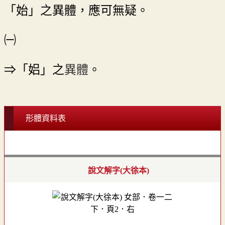
「始」之異體，應可無疑。
㈠
⇒「㛎」之
異體
。
形體資料表
說文解字(大徐本)