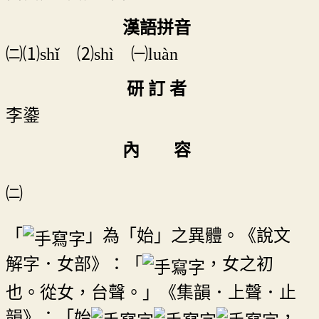
漢語拼音
㈡⑴shǐ ⑵shì ㈠luàn
研 訂 者
李鍌
內 容
㈡
「
」為「始」之異體。《說文
解字．女部》：「
，女之初
也。從女，台聲。」《集韻．上聲．止
韻》：「始
，