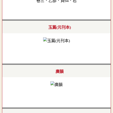
卷三．乙部．頁64．右
玉篇(元刊本)
廣韻