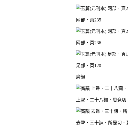
网部．頁235
网部．頁236
足部．頁120
廣韻
上聲．二十八獮．思兗切．
去聲．三十諫．所晏切．頁