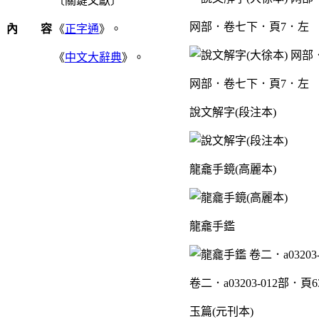
〔關鍵文獻〕
网部．卷七下．頁7．左
內 容
《
正字通
》。
《
中文大辭典
》。
网部．卷七下．頁7．左
說文解字(段注本)
龍龕手鏡(高麗本)
龍龕手鑑
卷二．a03203-012部．頁
玉篇(元刊本)