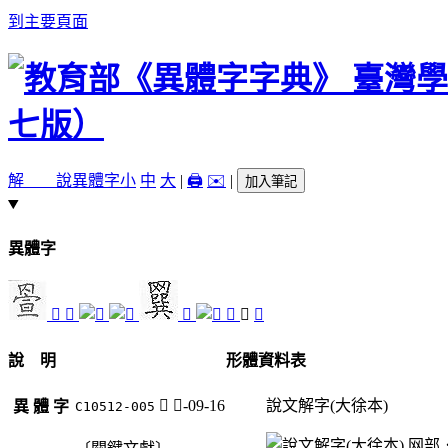
到主要頁面
解 說
異體字
小
中
大
|
🖨️
✉️
|
加入筆記
異體字
𦋠
𦋭
𦌮
𦌻
𨂳
䠣
說 明
形體資料表
𨂳
足-09-16
說文解字(大徐本)
異 體 字
C10512-005