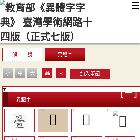
☰
:::
最新消息
常見問題
編輯說明
字典附錄
使用說明
顯示模式
網站導覽
EN
解 說
異體字
小
中
大
|
🖨️
✉️
|
加入筆記
異體字
𦋠
𦋭