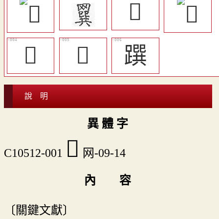
𦌮
𦌻
𨂳
䠣
說 明
異 體 字
𦋠
C10512-001
网-09-14
內 容
〔關鍵文獻〕