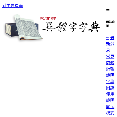
到主要頁面
☰
網站選
單
:::
最
新消
息
常見
問題
編輯
說明
字典
附錄
使用
說明
顯示
模式