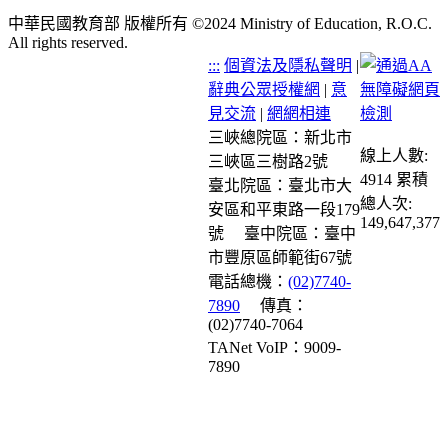
中華民國教育部 版權所有 ©2024 Ministry of Education, R.O.C.
All rights reserved.
:::
個資法及隱私聲明
|
辭典公眾授權網
|
意
見交流
|
網網相連
三峽總院區：新北市
線上人數:
三峽區三樹路2號
4914
累積
臺北院區：臺北市大
總人次:
安區和平東路一段179
149,647,377
號
臺中院區：臺中
市豐原區師範街67號
電話總機：
(02)7740-
7890
傳真：
(02)7740-7064
TANet VoIP：9009-
7890