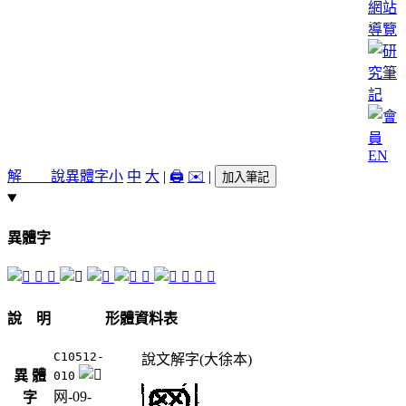
網站
導覽
EN
解 說
異體字
小
中
大
|
🖨️
✉️
|
加入筆記
異體字
𦋠
𦋭
𦌮
𦌻
𨂳
䠣
說 明
形體資料表
C10512-
說文解字(大徐本)
異 體
010
网-09-
字