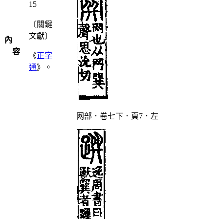
15
〔關鍵
文獻〕
內
容
《
正字
通
》。
网部．卷七下．頁7．左