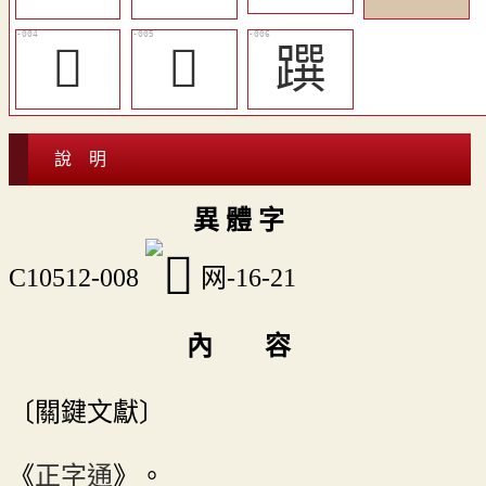
𦌻
𨂳
䠣
說 明
異 體 字
C10512-008
网-16-21
內 容
〔關鍵文獻〕
《
正字通
》。