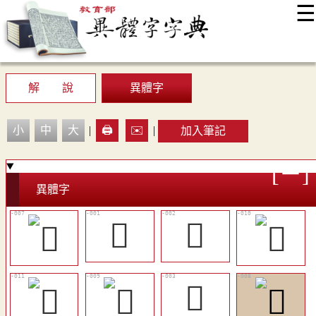
☰
:::
最新消息
常見問題
編輯說明
字典附錄
使用說明
顯示模式
網站導覽
EN
解 說
異體字
小
中
大
|
🖨️
✉️
|
加入筆記
異體字
𦋠
𦋭
𦌮