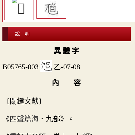
說 明
異 體 字
B05765-003
乙-07-08
內 容
〔關鍵文獻〕
《
四聲篇海
．九部》。