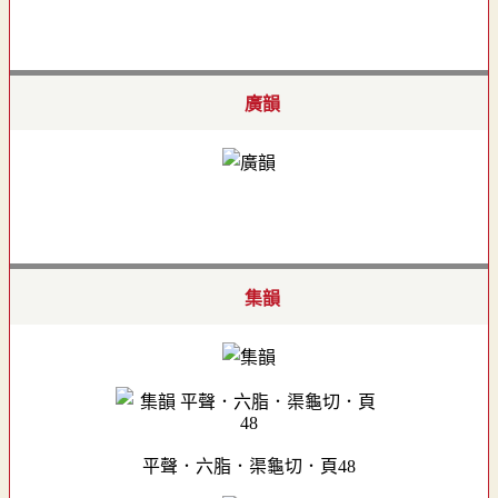
廣韻
集韻
平聲．六脂．渠龜切．頁48