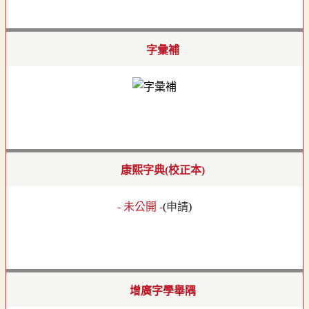
字彙補
康熙字典(校正本)
- 未公開 -
(
申請
)
增廣字學舉隅