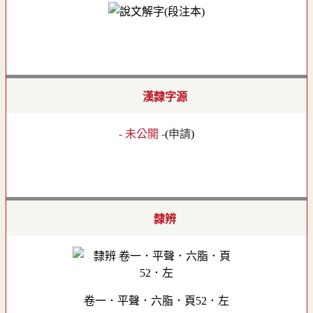
漢隸字源
- 未公開 -
(
申請
)
隸辨
卷一．平聲．六脂．頁52．左