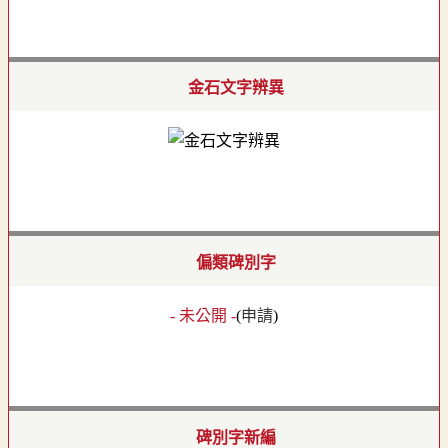
金石文字辨異
偏類碑別字
- 未公開 -
(
申請
)
碑別字新編