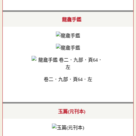
龍龕手鑑
卷二．九部．頁64．左
玉篇(元刊本)