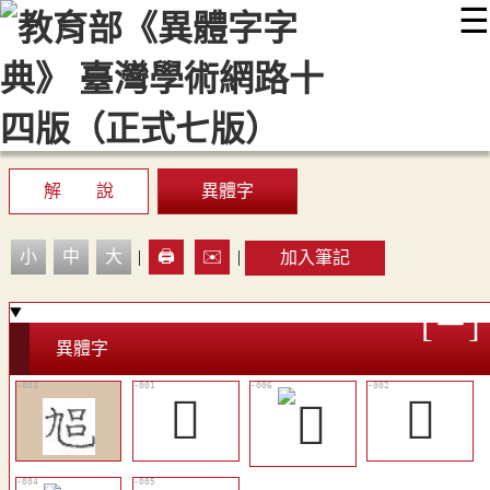
☰
:::
最新消息
常見問題
編輯說明
字典附錄
使用說明
顯示模式
網站導覽
EN
解 說
異體字
小
中
大
|
🖨️
✉️
|
加入筆記
異體字
𠃳
𦔱