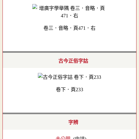
卷三．音略．頁471．右
古今正俗字詁
卷下．頁233
字辨
- 未公開 -
(
申請
)