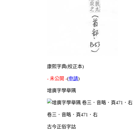
康熙字典(校正本)
- 未公開 -
(
申請
)
增廣字學舉隅
卷三．音略．頁471．右
古今正俗字詁