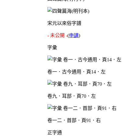
宋元以來俗字譜
- 未公開 -
(
申請
)
字彙
卷一．古今通用．頁14．左
卷九．耳部．頁70．左
卷一二．首部．頁91．右
正字通