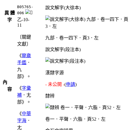
B05765-
說文解字(大徐本)
異 體
006
乙-10-
字
11
〔關鍵
九部．卷一四下．頁3．左
文獻〕
說文解字(段注本)
《
龍龕
手鑑
．
九
漢隸字源
部》。
內
- 未公開 -
(
申請
)
《
字彙
容
補
．尢
隸辨
部》。
《
中華
卷一．平聲．六脂．頁52．左
字海
．
尢