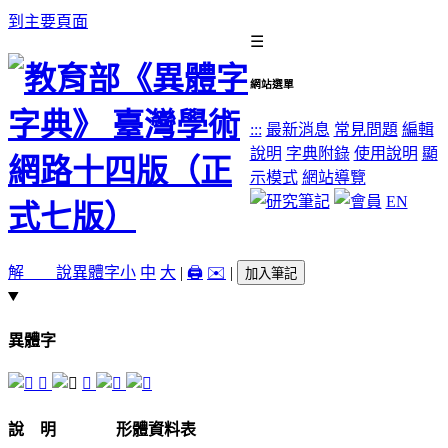
到主要頁面
☰
網站選單
:::
最新消息
常見問題
編輯
說明
字典附錄
使用說明
顯
示模式
網站導覽
EN
解 說
異體字
小
中
大
|
🖨️
✉️
|
加入筆記
異體字
𠃳
𦔱
說 明
形體資料表