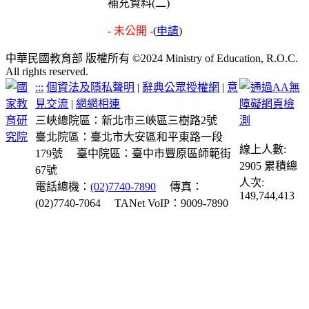
補充資料(二)
- 未公開 -
(
申請
)
中華民國教育部 版權所有 ©2024 Ministry of Education, R.O.C.
All rights reserved.
:::
個資法及隱私聲明
|
辭典公眾授權網
|
意
見交流
|
網網相連
三峽總院區：新北市三峽區三樹路2號
臺北院區：臺北市大安區和平東路一段
線上人數:
179號
臺中院區：臺中市豐原區師範街
2905
累積總
67號
人次:
電話總機：
(02)7740-7890
傳真：
149,744,413
(02)7740-7064
TANet VoIP：9009-7890