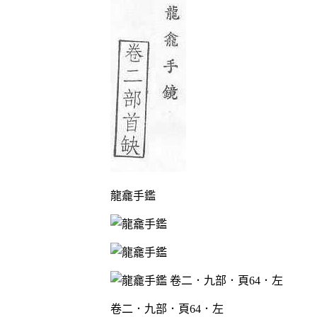
龍龕手鑑
卷二．九部．頁64．左