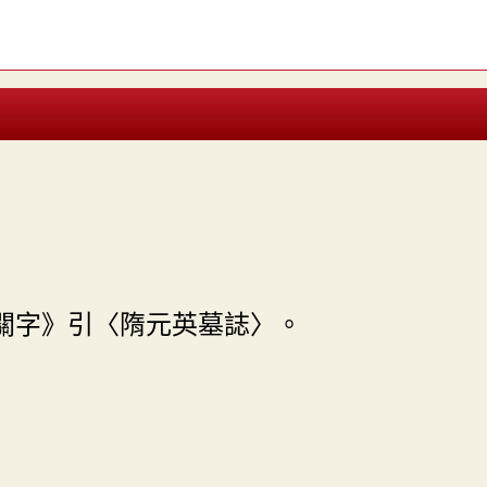
關字》引〈隋元英墓誌〉。