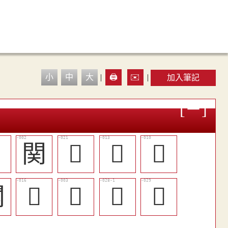
小
中
大
|
🖨️
✉️
|
加入筆記

関
󶖽
󶖵
󶖳
闗
󶖸
𨶚
󶗂
󶗅