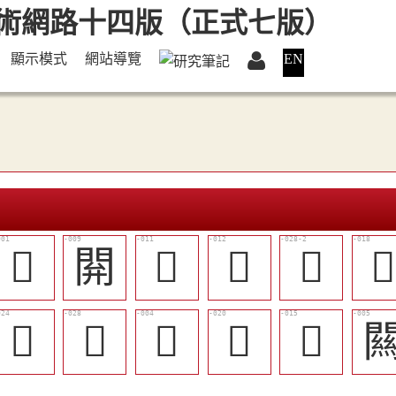
顯示模式
網站導覽
EN
𨳹
閞
󶖴
󶖎
󶗃

󶖾
𨵈
󶖰
󶖼
󶖷