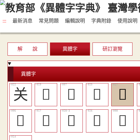
:::
最新消息
常見問題
編輯說明
字典附錄
使用說明
解 說
異體字
研訂瀏覽
異體字
关
󶖻
𨳡
󶖿
󶗁
󶖱
󶖹
󶗄
󶗀
󶖲