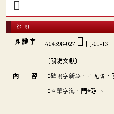
󶖶
說 明
󶗁
異 體 字
A04398-027
門-05-13
〔關鍵文獻〕
內 容
《
碑別字新編
．十九畫．
《
中華字海
．門部》。