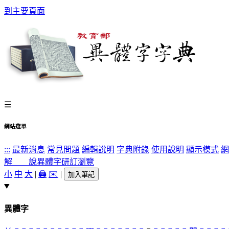
到主要頁面
☰
網站選單
:::
最新消息
常見問題
編輯說明
字典附錄
使用說明
顯示模式
網
解 說
異體字
研訂瀏覽
小
中
大
|
🖨️
✉️
|
加入筆記
異體字