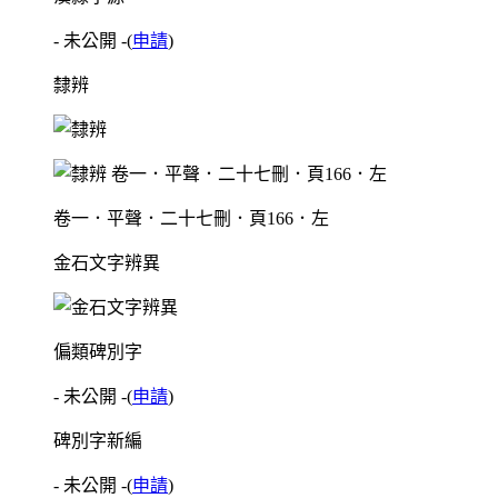
- 未公開 -
(
申請
)
隸辨
卷一．平聲．二十七刪．頁166．左
金石文字辨異
偏類碑別字
- 未公開 -
(
申請
)
碑別字新編
- 未公開 -
(
申請
)