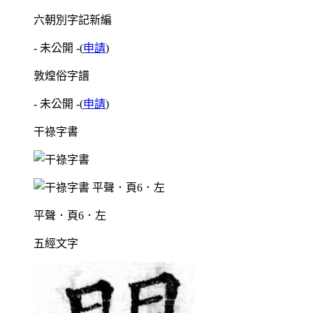
六朝別字記新編
- 未公開 -
(
申請
)
敦煌俗字譜
- 未公開 -
(
申請
)
干祿字書
平聲．頁6．左
五經文字