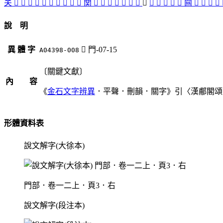
关
󶖻
𨳡
󶖿
󶗁
𨳹
閞
󶖴
󶖎
󶗃
󶖺
関
󶖽
󶖵
󶖳
󶖱
󶖹
󶗄
󶗀
󶖲
󶖾
𨵈
󶖰
󶖼
󶖷
闗
󶖸
𨶚
󶗂
󶗅
說 明
異 體 字
󶖲
門-07-15
A04398-008
〔關鍵文獻〕
內 容
《
金石文字辨異
．平聲．刪韻．關字》引〈漢郙閣頌
形體資料表
說文解字(大徐本)
門部．卷一二上．頁3．右
說文解字(段注本)