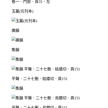
卷一．門部．頁31．左
玉篇(元刊本)
廣韻
集韻
平聲．二十七刪．姑還切．頁151
平聲．二十七刪．烏關切．頁151