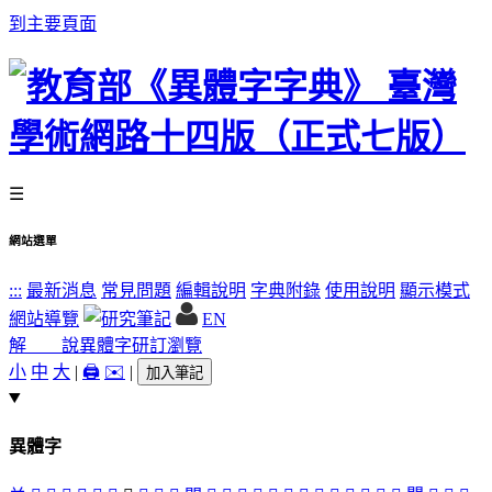
到主要頁面
☰
網站選單
:::
最新消息
常見問題
編輯說明
字典附錄
使用說明
顯示模式
網站導覽
EN
解 說
異體字
研訂瀏覽
小
中
大
|
🖨️
✉️
|
加入筆記
異體字