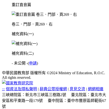
重訂直音篇
卷三．門部．頁269．右
補充資料(一)
補充資料(二)
- 未公開 -
(
申請
)
中華民國教育部 版權所有 ©2024 Ministry of Education, R.O.C.
All rights reserved.
:::
個資法及隱私聲明
|
辭典公眾授權網
|
意見交流
|
網網相連
三峽總院區：新北市三峽區三樹路2號
臺北院區：臺北市大
安區和平東路一段179號
臺中院區：臺中市豐原區師範街67
號