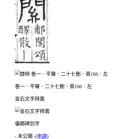
卷一．平聲．二十七刪．頁166．左
金石文字辨異
偏類碑別字
- 未公開 -
(
申請
)