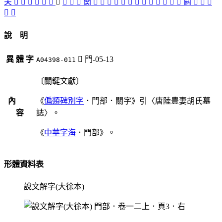
关
󶖻
𨳡
󶖿
󶗁
𨳹
閞
󶖴
󶖎
󶗃
󶖺
関
󶖽
󶖵
󶖳
󶖱
󶖹
󶗄
󶗀
󶖲
󶖾
𨵈
󶖰
󶖼
󶖷
闗
󶖸
𨶚
󶗂
󶗅
󶖶
說 明
異 體 字
󶖴
門-05-13
A04398-011
〔關鍵文獻〕
內
《
偏類碑別字
．門部．關字》引〈唐陸豊妻胡氏墓
容
誌〉。
《
中華字海
．門部》。
形體資料表
說文解字(大徐本)