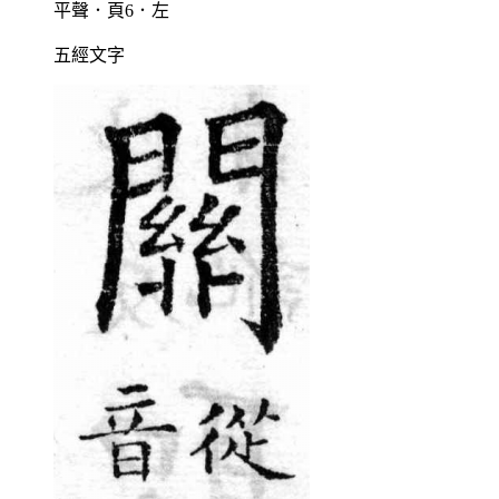
平聲．頁6．左
五經文字