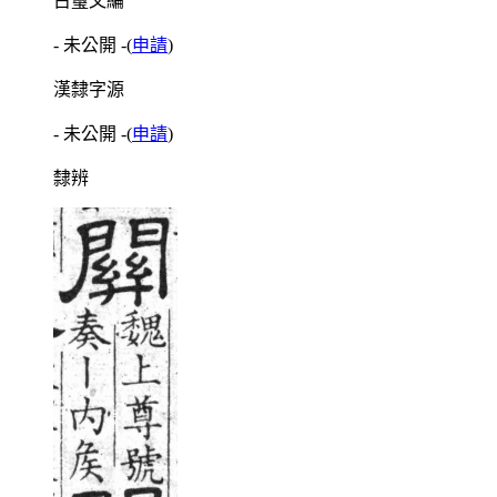
古璽文編
- 未公開 -
(
申請
)
漢隸字源
- 未公開 -
(
申請
)
隸辨