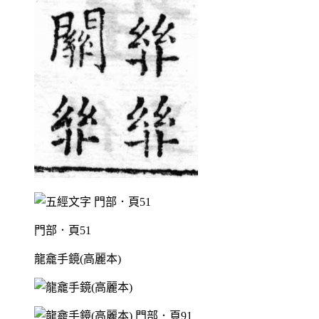
門部．頁51
龍龕手鏡(高麗本)