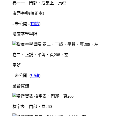
卷一一．門部．戌集上．頁83
康熙字典(校正本)
- 未公開 -
(
申請
)
增廣字學舉隅
卷二．正譌．平聲．頁208．左
字辨
- 未公開 -
(
申請
)
彙音寶鑑
檢字表．門部．頁260