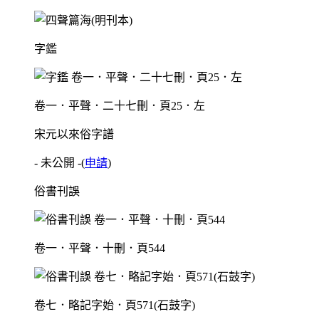
字鑑
卷一．平聲．二十七刪．頁25．左
宋元以來俗字譜
- 未公開 -
(
申請
)
俗書刊誤
卷一．平聲．十刪．頁544
卷七．略記字始．頁571(石鼓字)