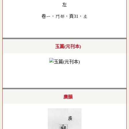
卷一．門部．頁31．左
玉篇(元刊本)
廣韻