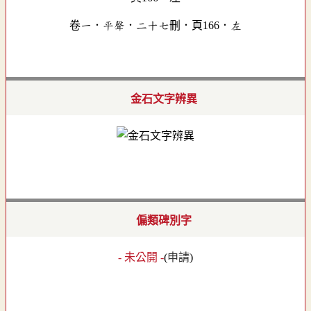
卷一．平聲．二十七刪．頁166．左
金石文字辨異
偏類碑別字
- 未公開 -
(
申請
)