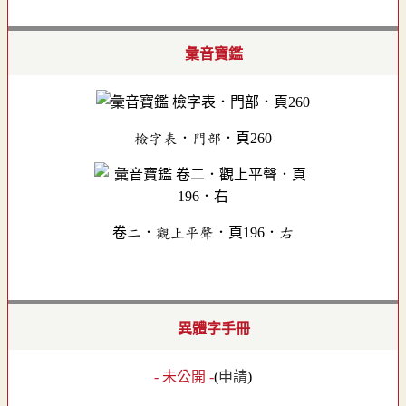
彙音寶鑑
檢字表．門部．頁260
卷二．觀上平聲．頁196．右
異體字手冊
- 未公開 -
(
申請
)