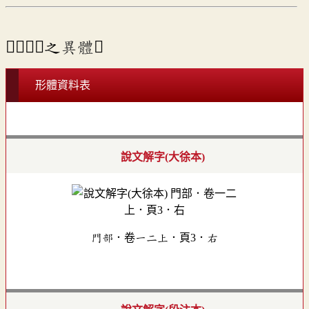
⇒「𢇇」之
異體
。
形體資料表
說文解字(大徐本)
門部．卷一二上．頁3．右