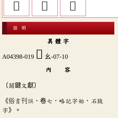
󶗂
󶗅
󶖶
說 明
異 體 字
󶖻
A04398-019
幺-07-10
內 容
〔關鍵文獻〕
《
俗書刊誤
．卷七．略記字始．石鼓
字》。