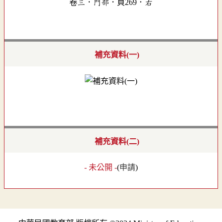
卷三．門部．頁269．右
補充資料(一)
補充資料(二)
- 未公開 -
(
申請
)