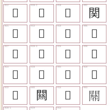
󶖎
󶗃
󶖺
関
󶖽
󶖵
󶖳
󶖱
󶖹
󶗄
󶗀
󶖲
󶖾
𨵈
󶖰
󶖼
󶖷
闗
󶖸
𨶚