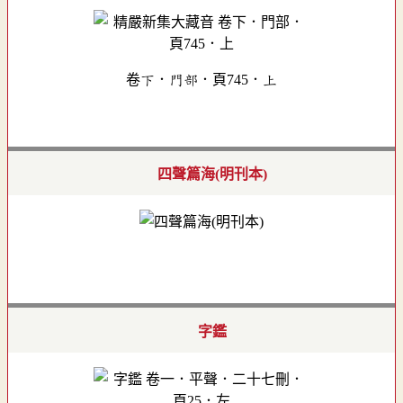
卷下．門部．頁745．上
四聲篇海(明刊本)
字鑑