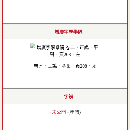
增廣字學舉隅
卷二．正譌．平聲．頁208．左
字辨
- 未公開 -
(
申請
)