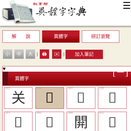
☰
:::
最新消息
常見問題
編輯說明
字典附錄
使用說明
顯示模式
網站導覽
EN
解 說
異體字
研訂瀏覽
小
中
大
|
🖨️
✉️
|
加入筆記
異體字
关
󶖻
𨳡
󶖿
󶗁
𨳹
閞
󶖴